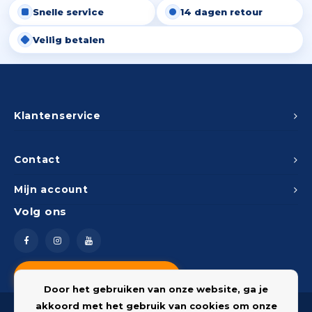
Snelle service
14 dagen retour
Peda
Pomp
Meub
Zout
Veilig betalen
Fiet
Trom
Leer
Afvo
Buit
Scho
Lami
Binn
Klantenservice
Kunst
Fiets
Klus
Contact
Slote
Mijn account
Keuk
Volg ons
Kett
Inter
Gere
Insec
Vragen? Neem contact op
Opha
Door het gebruiken van onze website, ga je
Hout
akkoord met het gebruik van cookies om onze