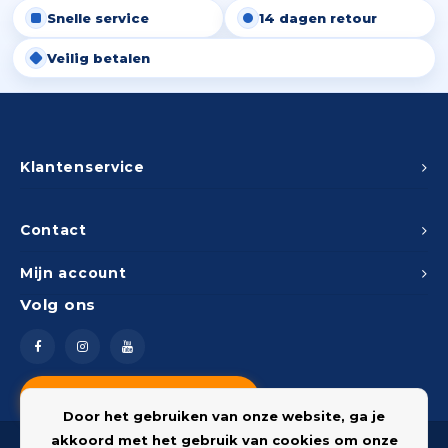
Snelle service
14 dagen retour
Peda
Pomp
Meub
Zout
Veilig betalen
Fiet
Trom
Leer
Afvo
Buit
Scho
Lami
Binn
Klantenservice
Kunst
Fiets
Klus
Contact
Slote
Mijn account
Keuk
Volg ons
Kett
Inter
Gere
Insec
Vragen? Neem contact op
Opha
Door het gebruiken van onze website, ga je
Hout
akkoord met het gebruik van cookies om onze