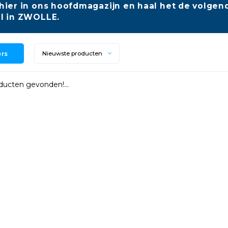
hier in ons hoofdmagazijn en haal het de volgend
l in ZWOLLE.
ers
Nieuwste producten
ucten gevonden!...