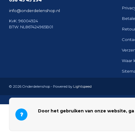
038 45 45 294
Privac
info@onderdelenshop.nl
Betal
KvK: 96004924
BTW: NL867424965B01
Retou
Conta
Verze
Waar 
Sitem
© 2026 Onderdelenshop - Powered by
Lightspeed
Door het gebruiken van onze website, ga