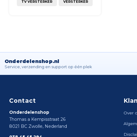
TV VERSTERKER
VERSTERKER
Onderdelenshop.nl
Service, verzending en support op één plek
Contact
Kla
Onderdelenshop
Over 
Thomas a Kempisstraat 26
Algem
8021 BC Zwolle, Nederland
Discla