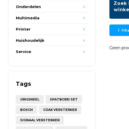
Zoek 
Onderdelen
winke
Multimedia
Printer
Filt
Huishoudelijk
Geen prod
Service
Tags
ORIGINEEL
SPATBORD SET
BOSCH
COAX VERSTERKER
SIGNAAL VERSTERKER