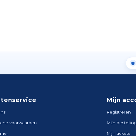
ntenservice
Mijn acc
ons
Registreren
ene voorwaarden
Mijn bestellin
imer
Mijn tickets