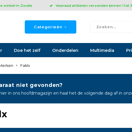
ze winkel in Zwolle
Voorraad artikelen verzonden binnen 1 tot
Categorieën
r
Doe het zelf
Onderdelen
Multimedia
Pr
Merken
Faklx
araat niet gevonden?
hier in ons hoofdmagazijn en haal het de volgende dag af in on
lx