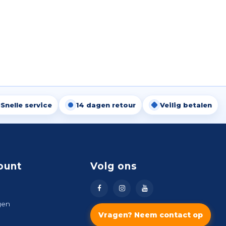
Snelle service
14 dagen retour
Veilig betalen
ount
Volg ons
gen
Vragen? Neem contact op