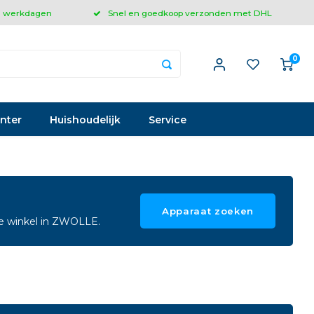
 3 werkdagen
Snel en goedkoop verzonden met DHL
0
inter
Huishoudelijk
Service
Apparaat zoeken
ze winkel in ZWOLLE.