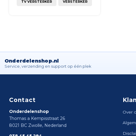
TV VERSTERKER
VERSTERKER
Onderdelenshop.nl
Service, verzending en support op één plek
Contact
Kla
Onderdelenshop
Over 
Thomas a Kempisstraat 26
Algem
8021 BC Zwolle, Nederland
Discla