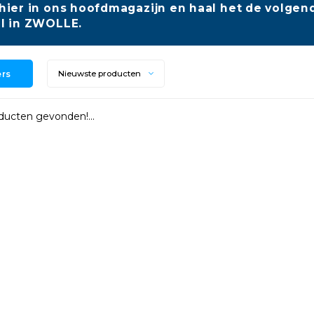
hier in ons hoofdmagazijn en haal het de volgend
l in ZWOLLE.
ers
Nieuwste producten
ucten gevonden!...