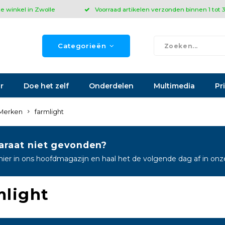
ze winkel in Zwolle
Voorraad artikelen verzonden binnen 1 tot
Categorieën
r
Doe het zelf
Onderdelen
Multimedia
Pr
Merken
farmlight
araat niet gevonden?
hier in ons hoofdmagazijn en haal het de volgende dag af in on
mlight