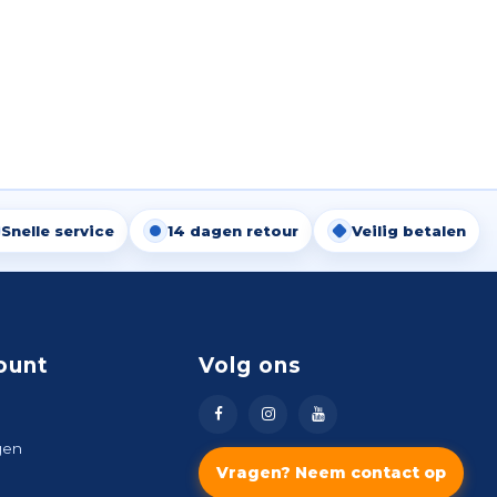
Snelle service
14 dagen retour
Veilig betalen
ount
Volg ons
gen
Vragen? Neem contact op