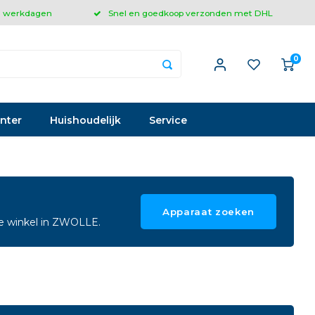
 3 werkdagen
Snel en goedkoop verzonden met DHL
0
inter
Huishoudelijk
Service
Apparaat zoeken
ze winkel in ZWOLLE.