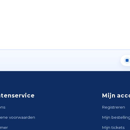
ntenservice
Mijn acc
ons
Registreren
ene voorwaarden
Mijn bestellin
imer
Mijn tickets