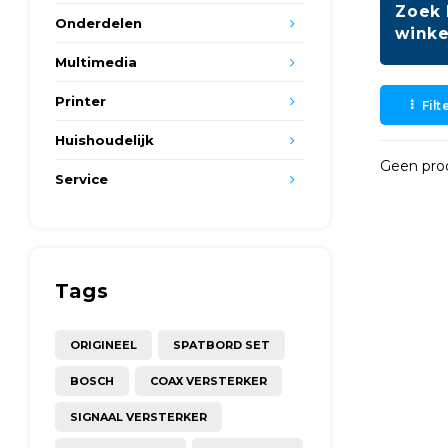
Zoek 
Onderdelen
winke
Multimedia
Printer
Filt
Huishoudelijk
Geen prod
Service
Tags
ORIGINEEL
SPATBORD SET
BOSCH
COAX VERSTERKER
SIGNAAL VERSTERKER