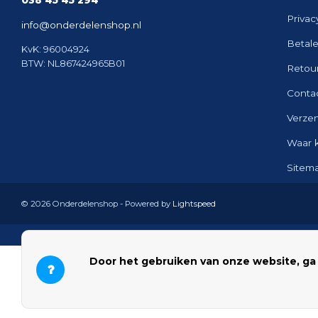
038 45 45 294
Privac
info@onderdelenshop.nl
Betal
KvK: 96004924
BTW: NL867424965B01
Retou
Conta
Verze
Waar 
Sitem
© 2026 Onderdelenshop - Powered by
Lightspeed
Door het gebruiken van onze website, ga