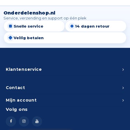
Spieg
Goud,
Onderdelenshop.nl
Versn
Service, verzending en support op één plek
Cott
Snelle service
14 dagen retour
Remo
Auto,
Veilig betalen
Baga
Appa
Fiets
Airca
Klantenservice
Kuss
Contact
Tele
Mijn account
Kinde
Volg ons
Stuu