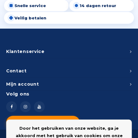
Snelle service
14 dagen retour
Peda
Pomp
Meub
Zout
Veilig betalen
Fiet
Trom
Leer
Afvo
Buit
Scho
Lami
Binn
Klantenservice
Kunst
Fiets
Klus
Contact
Slote
Mijn account
Keuk
Volg ons
Kett
Inter
Gere
Insec
Vragen? Neem contact op
Opha
Door het gebruiken van onze website, ga je
Hout
akkoord met het gebruik van cookies om onze