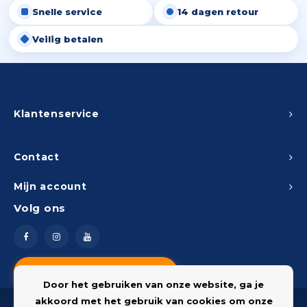
Snelle service
14 dagen retour
Peda
Pomp
Meub
Zout
Veilig betalen
Fiet
Trom
Leer
Afvo
Buit
Scho
Lami
Binn
Klantenservice
Kunst
Fiets
Klus
Contact
Slote
Mijn account
Keuk
Volg ons
Kett
Inter
Gere
Insec
Vragen? Neem contact op
Opha
Door het gebruiken van onze website, ga je
Hout
akkoord met het gebruik van cookies om onze