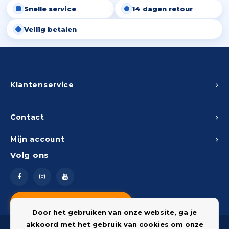
Snelle service
14 dagen retour
Peda
Pomp
Meub
Zout
Veilig betalen
Fiet
Trom
Leer
Afvo
Buit
Scho
Lami
Binn
Klantenservice
Kunst
Fiets
Klus
Contact
Slote
Mijn account
Keuk
Volg ons
Kett
Inter
Gere
Insec
Vragen? Neem contact op
Opha
Door het gebruiken van onze website, ga je
Hout
akkoord met het gebruik van cookies om onze