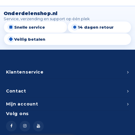
Spieg
Goud,
Onderdelenshop.nl
Versn
Service, verzending en support op één plek
Cott
Snelle service
14 dagen retour
Remo
Auto,
Veilig betalen
Baga
Appa
Fiets
Airca
Klantenservice
Kuss
Contact
Tele
Mijn account
Kinde
Volg ons
Stuu