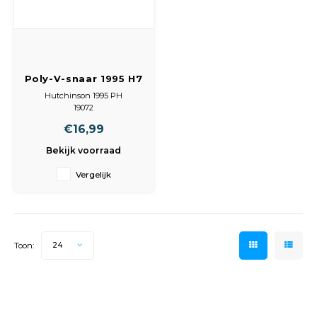
Peda
Pomp
Meub
Zout
Fiet
Trom
Leer
Afvo
Poly-V-snaar 1995 H7
Buit
Scho
Lami
Hutchinson 1995 PH
19072
Binn
Kunst
€16,99
Bekijk voorraad
Fiets
Klus
Vergelijk
Slote
Keuk
Kett
Inter
Toon:
24
Gere
Insec
Opha
Hout