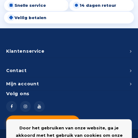
Snelle service
14 dagen retour
Peda
Pomp
Meub
Zout
Veilig betalen
Fiet
Trom
Leer
Afvo
Buit
Scho
Lami
Binn
Klantenservice
Kunst
Fiets
Klus
Contact
Slote
Mijn account
Keuk
Volg ons
Kett
Inter
Gere
Insec
Vragen? Neem contact op
Opha
Door het gebruiken van onze website, ga je
Hout
akkoord met het gebruik van cookies om onze