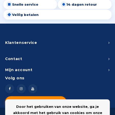
Snelle service
14 dagen retour
Peda
Pomp
Meub
Zout
Veilig betalen
Fiet
Trom
Leer
Afvo
Buit
Scho
Lami
Binn
Klantenservice
Kunst
Fiets
Klus
Contact
Slote
Mijn account
Keuk
Volg ons
Kett
Inter
Gere
Insec
Vragen? Neem contact op
Opha
Door het gebruiken van onze website, ga je
Hout
akkoord met het gebruik van cookies om onze