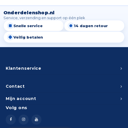
Spieg
Goud,
Onderdelenshop.nl
Versn
Service, verzending en support op één plek
Cott
Snelle service
14 dagen retour
Remo
Auto,
Veilig betalen
Baga
Appa
Fiets
Airca
Klantenservice
Kuss
Contact
Tele
Mijn account
Kinde
Volg ons
Stuu