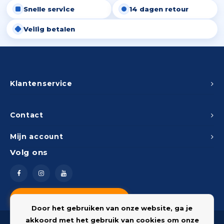
Snelle service
14 dagen retour
Peda
Pomp
Meub
Zout
Veilig betalen
Fiet
Trom
Leer
Afvo
Buit
Scho
Lami
Binn
Klantenservice
Kunst
Fiets
Klus
Contact
Slote
Mijn account
Keuk
Volg ons
Kett
Inter
Gere
Insec
Vragen? Neem contact op
Opha
Door het gebruiken van onze website, ga je
Hout
akkoord met het gebruik van cookies om onze