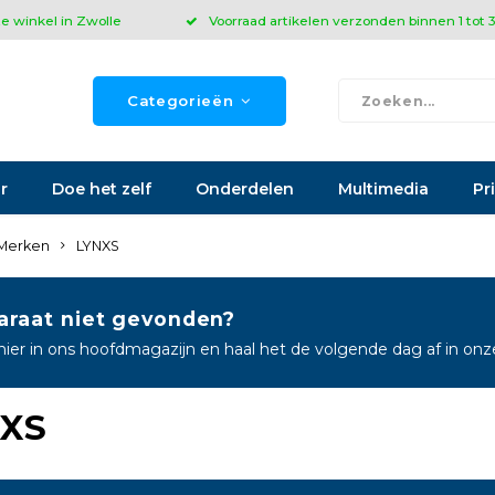
ze winkel in Zwolle
Voorraad artikelen verzonden binnen 1 tot
Categorieën
r
Doe het zelf
Onderdelen
Multimedia
Pr
Merken
LYNXS
araat niet gevonden?
hier in ons hoofdmagazijn en haal het de volgende dag af in on
XS