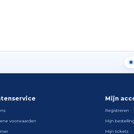
ntenservice
Mijn acc
ons
Registreren
ene voorwaarden
Mijn bestellin
imer
Mijn tickets