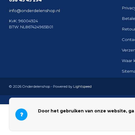
038 45 45 294
Privac
info@onderdelenshop.nl
Betal
KvK: 96004924
BTW: NL867424965B01
Retou
Conta
Verze
Waar 
Sitem
© 2026 Onderdelenshop - Powered by
Lightspeed
Door het gebruiken van onze website, ga