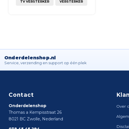
TV VERSTERKER
VERSTERKER
Onderdelenshop.nl
Service, verzending en support op één plek
Contact
Kla
Onderdelenshop
Over 
Thomas a Kempisstraat 26
Algem
8021 BC Zwolle, Nederland
Discla