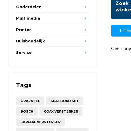
Zoek 
Onderdelen
winke
Multimedia
Printer
Filt
Huishoudelijk
Geen prod
Service
Tags
ORIGINEEL
SPATBORD SET
BOSCH
COAX VERSTERKER
SIGNAAL VERSTERKER