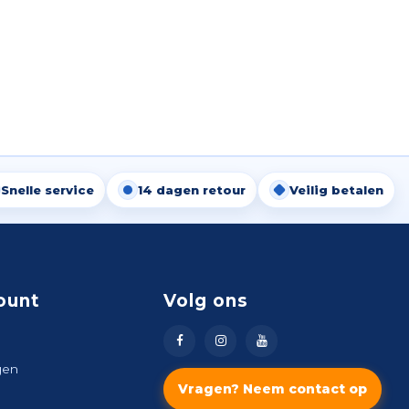
Snelle service
14 dagen retour
Veilig betalen
ount
Volg ons
gen
Vragen? Neem contact op