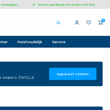
 3 werkdagen
Snel en goedkoop verzonden met DHL
0
inter
Huishoudelijk
Service
Apparaat zoeken
ze winkel in ZWOLLE.