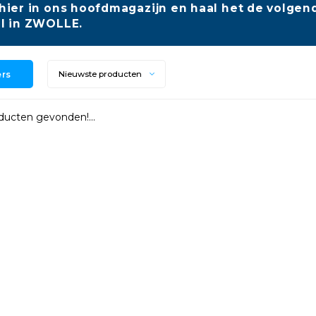
hier in ons hoofdmagazijn en haal het de volgend
l in ZWOLLE.
ers
Nieuwste producten
ucten gevonden!...