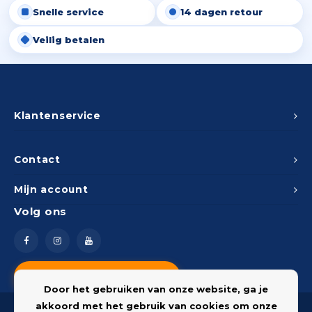
Snelle service
14 dagen retour
Peda
Pomp
Meub
Zout
Veilig betalen
Fiet
Trom
Leer
Afvo
Buit
Scho
Lami
Binn
Klantenservice
Kunst
Fiets
Klus
Contact
Slote
Mijn account
Keuk
Volg ons
Kett
Inter
Gere
Insec
Vragen? Neem contact op
Opha
Door het gebruiken van onze website, ga je
Hout
akkoord met het gebruik van cookies om onze