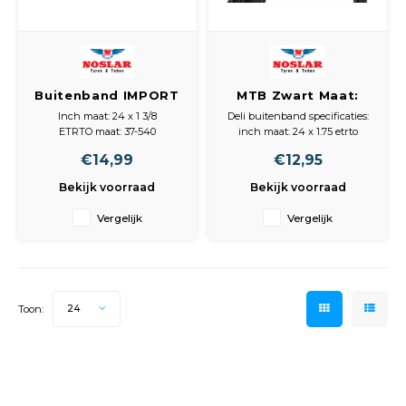
Spieg
Goud,
Versn
Cott
Buitenband IMPORT
MTB Zwart Maat:
Remo
Zwart met reflectie
24x 1.75, ETRTO 47-
Auto,
Inch maat: 24 x 1 3/8
Deli buitenband specificaties:
24x1 3/8, ETRTO 37-
507
ETRTO maat: 37-540
inch maat: 24 x 1.75 etrto
Baga
540
Type fiets: stadsfiets
maat: 47-507
Appa
€14,99
€12,95
Type band: antilek
type fiets: atb
Reflectie: ja
type band: draadband
Bekijk voorraad
Bekijk voorraad
Fiets
Kleur: zwart
reflectie: ja
Airca
Materiaal: rubber
kleur: zwart
Vergelijk
Vergelijk
Gewicht: 550 gram
materiaal: rubber
Kuss
gewicht: 675 gram
Tele
Toon:
24
Kinde
Stuu