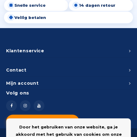
Snelle service
14 dagen retour
Peda
Pomp
Meub
Zout
Veilig betalen
Fiet
Trom
Leer
Afvo
Buit
Scho
Lami
Binn
Klantenservice
Kunst
Fiets
Klus
Contact
Slote
Mijn account
Keuk
Volg ons
Kett
Inter
Gere
Insec
Vragen? Neem contact op
Opha
Door het gebruiken van onze website, ga je
Hout
akkoord met het gebruik van cookies om onze