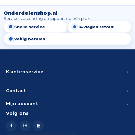
Spieg
Goud,
Onderdelenshop.nl
Versn
Service, verzending en support op één plek
Cott
Snelle service
14 dagen retour
Remo
Auto,
Veilig betalen
Baga
Appa
Fiets
Airca
Klantenservice
Kuss
Contact
Tele
Mijn account
Kinde
Volg ons
Stuu