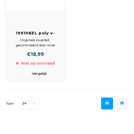
Peda
Pomp
Meub
Zout
Fiet
Trom
Leer
Afvo
1991H6EL poly v-
Buit
Scho
snaar elastisch,
Lami
Originele kwaliteit,
6H1991
gecontroleerd door onze
Binn
leverancier
Kunst
€18,99
Niet op voorraad
Fiets
Klus
Vergelijk
Slote
Keuk
Kett
Inter
Toon:
24
Gere
Insec
Opha
Hout