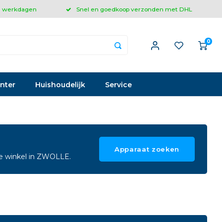
 3 werkdagen
Snel en goedkoop verzonden met DHL
0
inter
Huishoudelijk
Service
Apparaat zoeken
ze winkel in ZWOLLE.