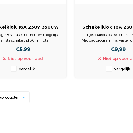
kelklok 16A 230V 3500W
Schakelklok 16A 23
8 schakelmomenten per
96 schakelmoment
dag 48 schakelmomenten mogelijk
Tijdschakelklok 96 schak
30min
15min
Kleinste schakeltijd 30 minuten
Met dagprogramma, vaste ruit
• Maximaal 16A (3680 Watt)
96 schakelmomenten mogelij
€5,99
€9,99
• Met kinderbeveiliging.
schakeltijd 15 minuten. Maxi
(3680 Watt). Met kinderbev
Niet op voorraad
Niet op voorr
Vergelijk
Vergelijk
e producten