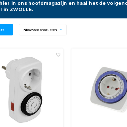
hier in ons hoofdmagazijn en haal het de volgend
l in ZWOLLE.
ers
Nieuwste producten