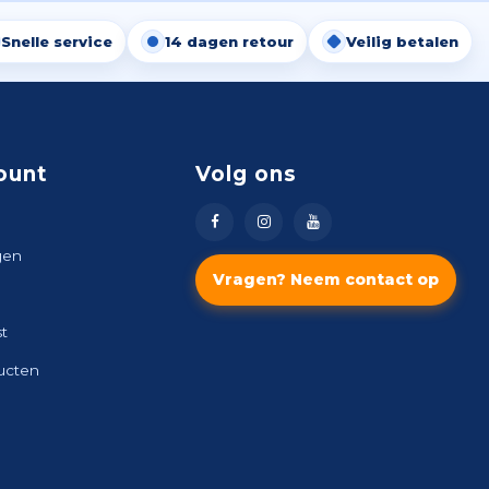
Snelle service
14 dagen retour
Veilig betalen
ount
Volg ons
gen
Vragen? Neem contact op
st
ducten