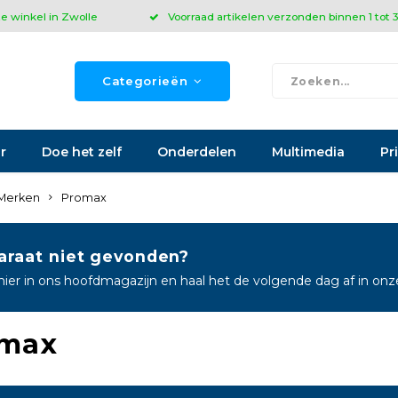
ze winkel in Zwolle
Voorraad artikelen verzonden binnen 1 tot
Categorieën
r
Doe het zelf
Onderdelen
Multimedia
Pr
Merken
Promax
araat niet gevonden?
hier in ons hoofdmagazijn en haal het de volgende dag af in on
max