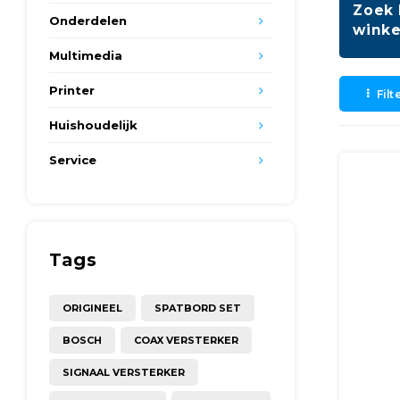
Zoek 
Onderdelen
winke
Multimedia
Printer
Filt
Huishoudelijk
Service
Tags
ORIGINEEL
SPATBORD SET
BOSCH
COAX VERSTERKER
SIGNAAL VERSTERKER