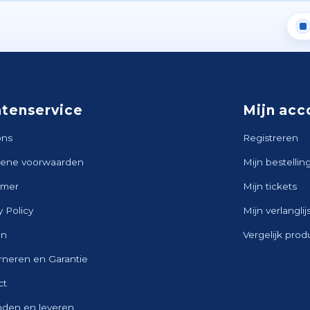
ntenservice
Mijn acc
ons
Registreren
ene voorwaarden
Mijn bestellin
imer
Mijn tickets
y Policy
Mijn verlanglij
en
Vergelijk pro
rneren en Garantie
ct
nden en leveren