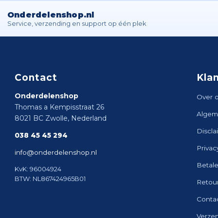
Onderdelenshop.nl
Service, verzending en support op één plek
Contact
Kla
Onderdelenshop
Over 
Thomas a Kempisstraat 26
Algem
8021 BC Zwolle, Nederland
Discla
038 45 45 294
Privac
info@onderdelenshop.nl
Betal
KvK: 96004924
BTW: NL867424965B01
Retou
Conta
Verze