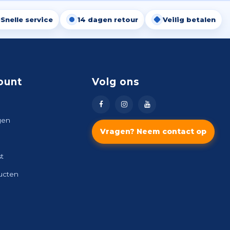
Snelle service
14 dagen retour
Veilig betalen
ount
Volg ons
gen
Vragen? Neem contact op
st
ducten