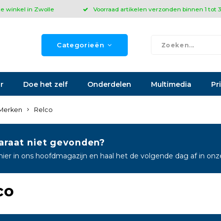
ze winkel in Zwolle
Voorraad artikelen verzonden binnen 1 tot
Categorieën
r
Doe het zelf
Onderdelen
Multimedia
Pr
Merken
Relco
araat niet gevonden?
hier in ons hoofdmagazijn en haal het de volgende dag af in on
co