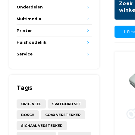
Zoek 
Onderdelen
winke
Multimedia
Printer
Filt
Huishoudelijk
Service
Tags
ORIGINEEL
SPATBORD SET
BOSCH
COAX VERSTERKER
SIGNAAL VERSTERKER