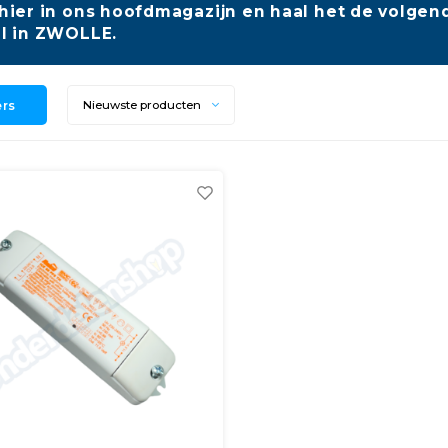
hier in ons hoofdmagazijn en haal het de volgend
l in ZWOLLE.
ers
Nieuwste producten