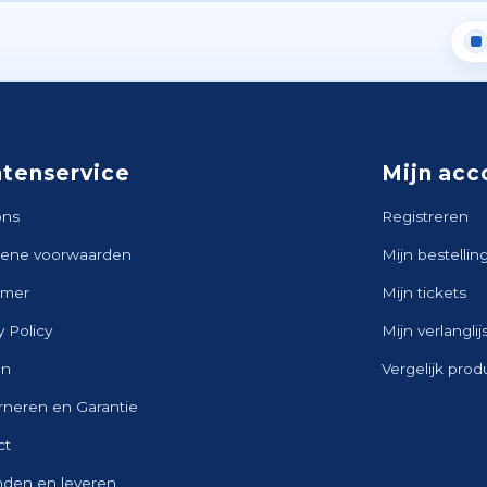
ntenservice
Mijn acc
ons
Registreren
ene voorwaarden
Mijn bestellin
imer
Mijn tickets
y Policy
Mijn verlanglij
en
Vergelijk pro
rneren en Garantie
ct
nden en leveren