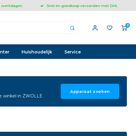
 3 werkdagen
Snel en goedkoop verzonden met DHL
0
inter
Huishoudelijk
Service
Apparaat zoeken
ze winkel in ZWOLLE.