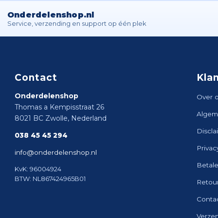
Onderdelenshop.nl
Service, verzending en support op één plek
Contact
Kla
Onderdelenshop
Over 
Thomas a Kempisstraat 26
Algem
8021 BC Zwolle, Nederland
Discla
038 45 45 294
Privac
info@onderdelenshop.nl
Betal
KvK: 96004924
BTW: NL867424965B01
Retou
Conta
Verze