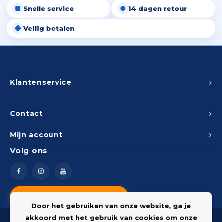
Snelle service
14 dagen retour
Peda
Pomp
Meub
Zout
Veilig betalen
Fiet
Trom
Leer
Afvo
Buit
Scho
Lami
Binn
Klantenservice
Kunst
Fiets
Klus
Contact
Slote
Mijn account
Keuk
Volg ons
Kett
Inter
Gere
Insec
Vragen? Neem contact op
Opha
Door het gebruiken van onze website, ga je
Hout
akkoord met het gebruik van cookies om onze