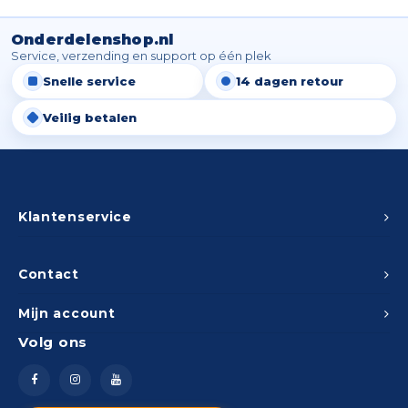
Spieg
Goud,
Onderdelenshop.nl
Versn
Service, verzending en support op één plek
Cott
Snelle service
14 dagen retour
Remo
Auto,
Veilig betalen
Baga
Appa
Fiets
Airca
Klantenservice
Kuss
Contact
Tele
Mijn account
Kinde
Volg ons
Stuu