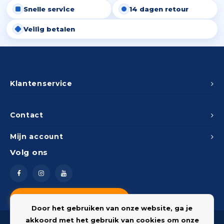
Snelle service
14 dagen retour
Peda
Pomp
Meub
Zout
Veilig betalen
Fiet
Trom
Leer
Afvo
Buit
Scho
Lami
Binn
Klantenservice
Kunst
Fiets
Klus
Contact
Slote
Mijn account
Keuk
Volg ons
Kett
Inter
Gere
Insec
Vragen? Neem contact op
Opha
Door het gebruiken van onze website, ga je
Hout
akkoord met het gebruik van cookies om onze