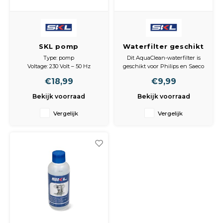
SKL pomp
Waterfilter geschikt
koffiemachine 4 bar
voor Philips Saeco
Type: pomp
Dit AquaClean-waterfilter is
28W 230V,
421945054371
Voltage: 230 Volt – 50 Hz
geschikt voor Philips en Saeco
waterpomp
Vermogen: 28 Watt
koffiemachines met het
€18,99
€9,99
Druk: 4 bar
AquaClean-systeem. Het filter
koffieapparaat
Isolatieklasse: CL155
vervangt de originele
alternatief Ulka
Bekijk voorraad
Bekijk voorraad
Temperatuur: Tf 35°
nummers: 421944050461,
EP77, universeel
Aansluiting: 6,3 x 0,8 mm
421945032231, 421945054371,
Vergelijk
Vergelijk
faston
421945062931, 421946039401,
CA6903/00 en CA6903/10.