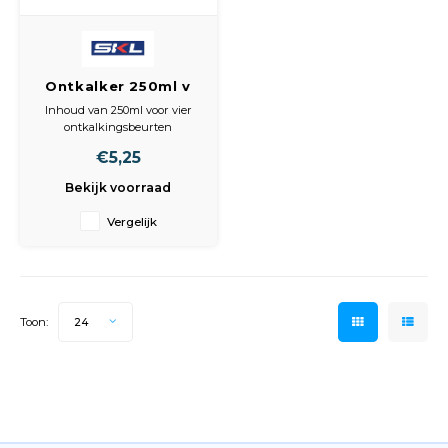
Ontkalker 250ml v
Koffiemachines
Inhoud van 250ml voor vier
Geschikt v Senseo
ontkalkingsbeurten
en Volautomatische
Geschikt voor Senseo
€5,25
koffiemachines en
Bonenmachines
volautomatische
Bekijk voorraad
bonenmachines
Verwijdert kalk efficiënt en
Vergelijk
veilig
Verbetert de smaak en
prestaties van uw
koffieapparaat
Toon:
24