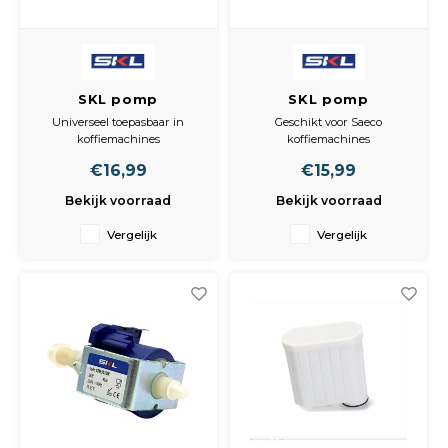
SKL pomp
SKL pomp
koffiemachine 7 bar
koffiemachine 15
Universeel toepasbaar in
Geschikt voor Saeco
48W 230V,
bar 48W 230V,
koffiemachines
koffiemachines
waterpomp
geschikt voor Saeco
Geschikt voor Ulka EP7
Universeel toepasbaar in
€16,99
€15,99
(alternatief)
volautomatische
alternatief Ulka EP7,
volautomaat,
koffiemachines
universeel
alternatief Ulka EX5
Bekijk voorraad
Bekijk voorraad
Geschikt voor Ulka EX5
(alternatief)
Vergelijk
Vergelijk