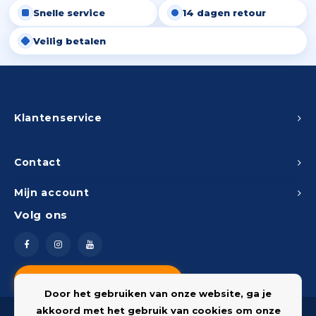
Snelle service
14 dagen retour
Peda
Pomp
Meub
Zout
Veilig betalen
Fiet
Trom
Leer
Afvo
Buit
Scho
Lami
Binn
Klantenservice
Kunst
Fiets
Klus
Contact
Slote
Mijn account
Keuk
Volg ons
Kett
Inter
Gere
Insec
Vragen? Neem contact op
Opha
Door het gebruiken van onze website, ga je
Hout
akkoord met het gebruik van cookies om onze