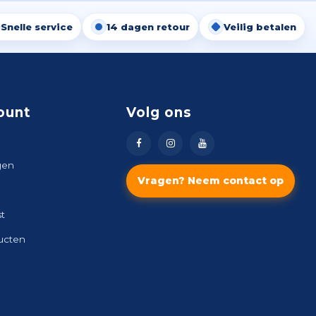
Snelle service
14 dagen retour
Veilig betalen
ount
Volg ons
gen
Vragen? Neem contact op
st
ducten