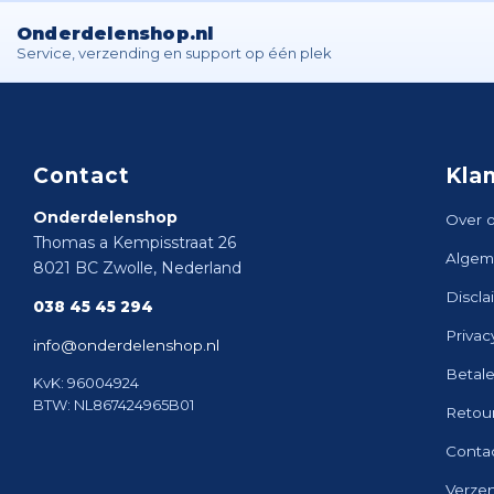
Onderdelenshop.nl
Service, verzending en support op één plek
Contact
Kla
Onderdelenshop
Over 
Thomas a Kempisstraat 26
Algem
8021 BC Zwolle, Nederland
Discla
038 45 45 294
Privac
info@onderdelenshop.nl
Betal
KvK: 96004924
BTW: NL867424965B01
Retou
Conta
Verze