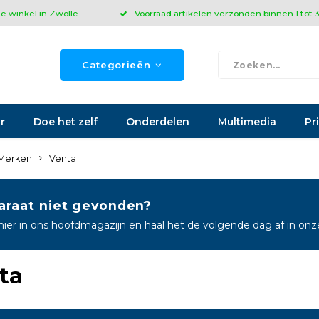
ze winkel in Zwolle
Voorraad artikelen verzonden binnen 1 tot
Categorieën
r
Doe het zelf
Onderdelen
Multimedia
Pr
Merken
Venta
araat niet gevonden?
hier in ons hoofdmagazijn en haal het de volgende dag af in on
ta