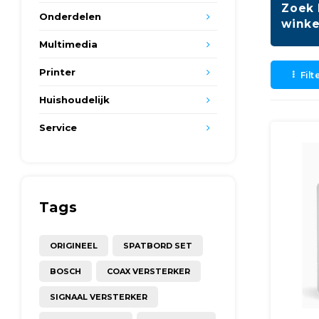
Zoek 
Onderdelen
winke
Multimedia
Printer
Filt
Huishoudelijk
Service
Tags
ORIGINEEL
SPATBORD SET
BOSCH
COAX VERSTERKER
SIGNAAL VERSTERKER