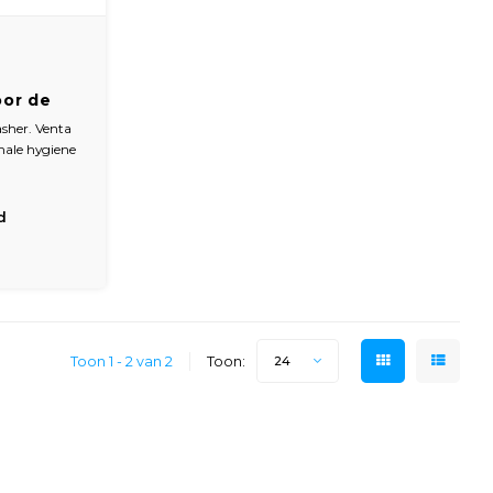
oor de
sher. Venta
male hygiene
ngen
x 175 mm
d
Toon 1 - 2 van 2
Toon:
24