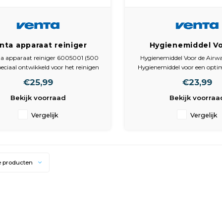
nta apparaat reiniger
Hygienemiddel V
ml 6005001 - ontkalker
Airwasher
a apparaat reiniger 6005001 (500
Hygienemiddel Voor de Airwa
einigingsmiddel voor
peciaal ontwikkeld voor het reinigen
Hygienemiddel voor een opti
asher luchtbevochtiger
ta Airwashers, luchtbevochtigers en
en prestatie. Afmeti
€25,99
€23,99
htwassers. Het reinigingsmiddel
15 LW25 LW45 AH510
Hygienemiddel: 75 x 60 
ert effectief kalkaanslag, vervuiling
AH535 LW60T
Bekijk voorraad
Bekijk voorraa
ettingen zonder het kunststof van
het app
Vergelijk
Vergelijk
e producten