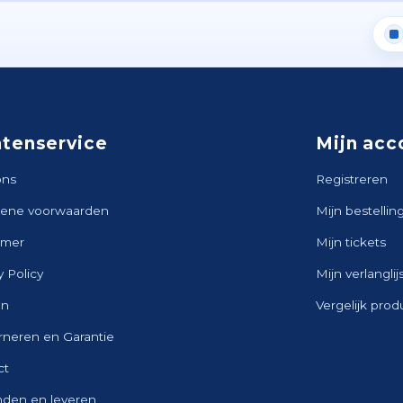
ntenservice
Mijn acc
ons
Registreren
ene voorwaarden
Mijn bestellin
imer
Mijn tickets
y Policy
Mijn verlanglij
en
Vergelijk pro
rneren en Garantie
ct
nden en leveren