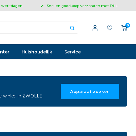
 3 werkdagen
Snel en goedkoop verzonden met DHL
0
inter
Huishoudelijk
Service
Apparaat zoeken
ze winkel in ZWOLLE.