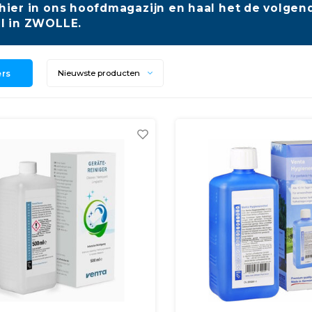
hier in ons hoofdmagazijn en haal het de volgend
l in ZWOLLE.
ers
Nieuwste producten