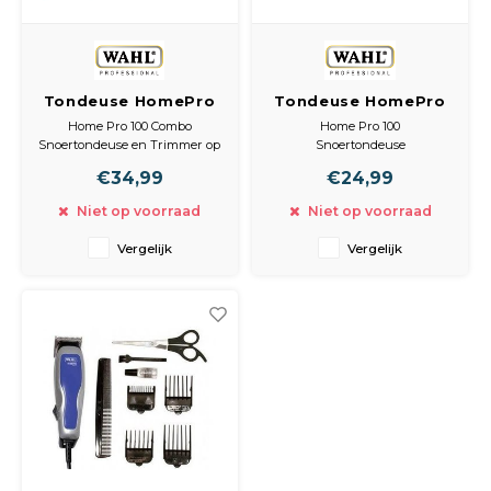
Tondeuse HomePro
Tondeuse HomePro
100 Combo, met
100 Series
Home Pro 100 Combo
Home Pro 100
Batterij Trimmer
Snoertondeuse en Trimmer op
Snoertondeuse
batterijen (Afwerken
Scherpe, precisiegeslepen
€34,99
€24,99
halslijnen, bijwerken
snijmessen zorgen voor een
bakkebaarden en trim rond de
onnavolgbaar resultaat.
Niet op voorraad
Niet op voorraad
oren)
Incl. 8 opzetkammen, 3-25mm.
Scherpe, precisiegeslepen
Olie
Vergelijk
Vergelijk
snijmessen zorgen voor een
Borstel
onnavolgbaar resultaat.
Incl. 8 opzetkammen, 3-25mm.
Olie
Borstel
Handi