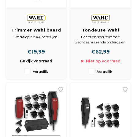
Trimmer Wahl baard
Tondeuse Wahl
& snor Wahl
Chromepro deluxe
Werkt op 2 x AA batterijen.
Baard en snor trimmer:
Zacht aanrakende onderdelen
en ergonomische vorm
€19,99
€62,99
- Acculock 6 posities
verstelbare opzetkam
Bekijk voorraad
Niet op voorraad
- Zelf-slijpende snijbladen
- Snoerloos, werkt op batterij
Vergelijk
Vergelijk
(inclusief 2 AA batterijen)
- met 3 korte opzetkammetjes,
kam en olie
Tonde