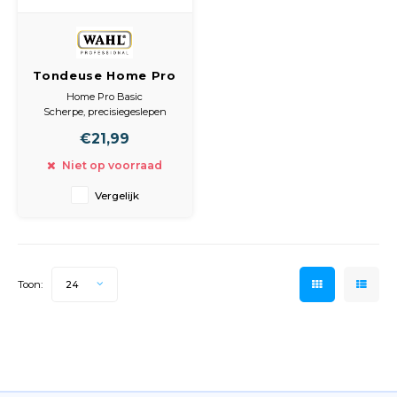
Tondeuse Home Pro
Basic
Home Pro Basic
Scherpe, precisiegeslepen
snijmessen zorgen voor een
€21,99
onnavolgbaar resultaat.
Incl. opzetkammen, olie en
Niet op voorraad
borstel
Vergelijk
Toon:
24