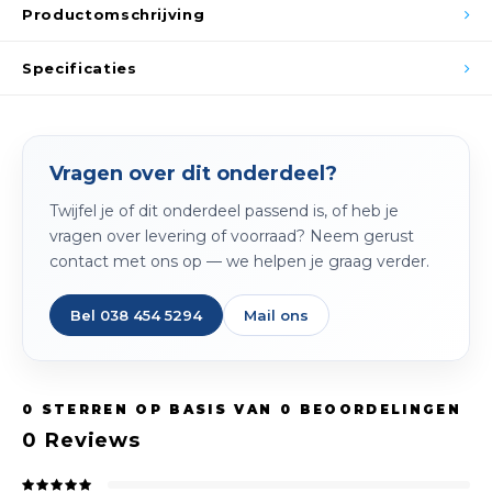
Spieg
Productomschrijving
Goud,
Versn
Specificaties
Cott
Remo
Auto,
Vragen over dit onderdeel?
Baga
Appa
Twijfel je of dit onderdeel passend is, of heb je
Fiets
vragen over levering of voorraad? Neem gerust
Airca
contact met ons op — we helpen je graag verder.
Kuss
Bel 038 454 5294
Mail ons
Tele
Kinde
0
STERREN OP BASIS VAN
0
BEOORDELINGEN
0
Reviews
Stuu