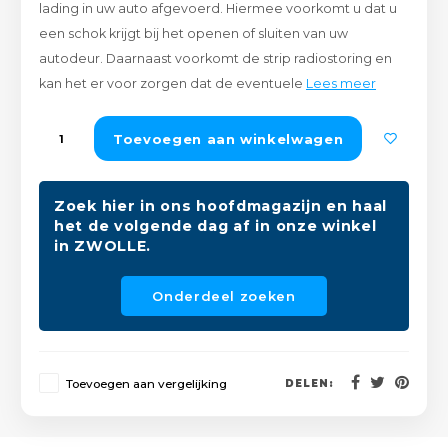
lading in uw auto afgevoerd. Hiermee voorkomt u dat u
Peda
Pomp
Meub
een schok krijgt bij het openen of sluiten van uw
Zout
autodeur. Daarnaast voorkomt de strip radiostoring en
Fiet
Trom
Leer
kan het er voor zorgen dat de eventuele
Lees meer
Afvo
Buit
Scho
Lami
Toevoegen aan winkelwagen
Binn
Kunst
Zoek hier in ons hoofdmagazijn en haal
Fiets
het de volgende dag af in onze winkel
Klus
in ZWOLLE.
Slote
Keuk
Onderdeel zoeken
Kett
Inter
Gere
Insec
Toevoegen aan vergelijking
DELEN:
Opha
Hout