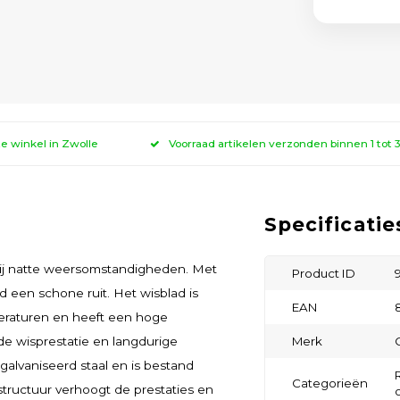
ze winkel in Zwolle
Voorraad artikelen verzonden binnen 1 tot
Specificatie
 bij natte weersomstandigheden. Met
Product ID
d een schone ruit. Het wisblad is
EAN
mperaturen en heeft een hoge
de wisprestatie en langdurige
Merk
galvaniseerd staal en is bestand
Categorieën
ructuur verhoogt de prestaties en