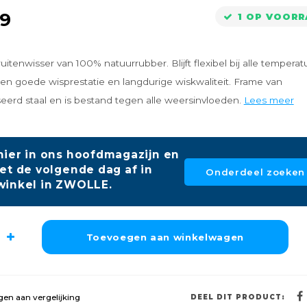
99
1 OP VOOR
ruitenwisser van 100% natuurrubber. Blijft flexibel bij alle tempera
en goede wisprestatie en langdurige wiskwaliteit. Frame van
eerd staal en is bestand tegen alle weersinvloeden.
Lees meer
hier in ons hoofdmagazijn en
et de volgende dag af in
Onderdeel zoeken
winkel in ZWOLLE.
Toevoegen aan winkelwagen
en aan vergelijking
DEEL DIT PRODUCT: