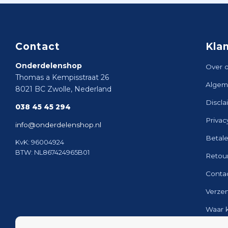
Contact
Kla
Onderdelenshop
Over 
Thomas a Kempisstraat 26
Algem
8021 BC Zwolle, Nederland
Discla
038 45 45 294
Privac
info@onderdelenshop.nl
Betal
KvK: 96004924
BTW: NL867424965B01
Retou
Conta
Verze
Waar 
Sitem