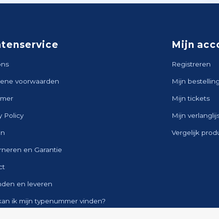
ntenservice
Mijn acc
ons
Registreren
ene voorwaarden
Mijn bestellin
imer
Mijn tickets
y Policy
Mijn verlanglij
en
Vergelijk pro
rneren en Garantie
ct
nden en leveren
kan ik mijn typenummer vinden?
ap