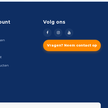
ount
Volg ons
gen
Vragen? Neem contact op
st
ducten