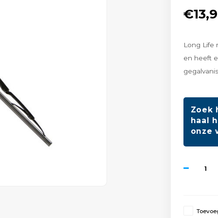
€13,
Long Life 
en heeft e
gegalvanis
Zoek 
haal h
onze 
Toevoeg