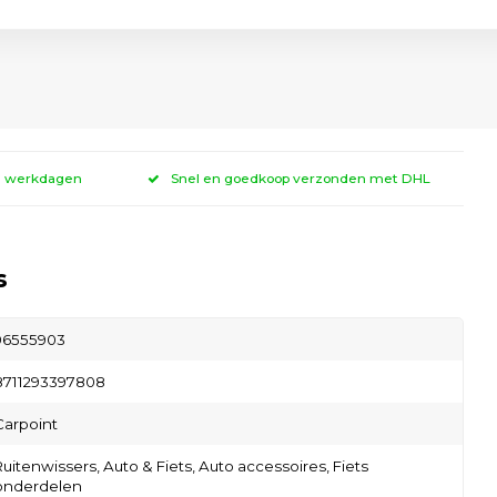
 3 werkdagen
Snel en goedkoop verzonden met DHL
s
96555903
8711293397808
Carpoint
Ruitenwissers,
Auto & Fiets,
Auto accessoires,
Fiets
onderdelen