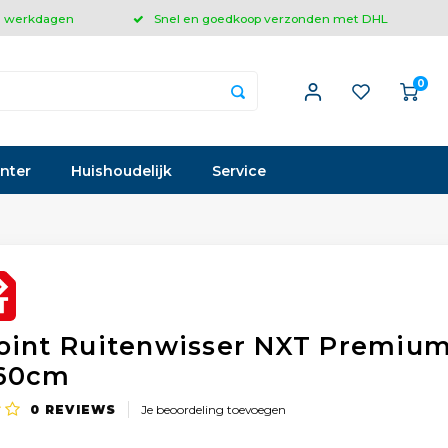
 3 werkdagen
Snel en goedkoop verzonden met DHL
0
inter
Huishoudelijk
Service
oint Ruitenwisser NXT Premiu
60cm
0
REVIEWS
Je beoordeling toevoegen