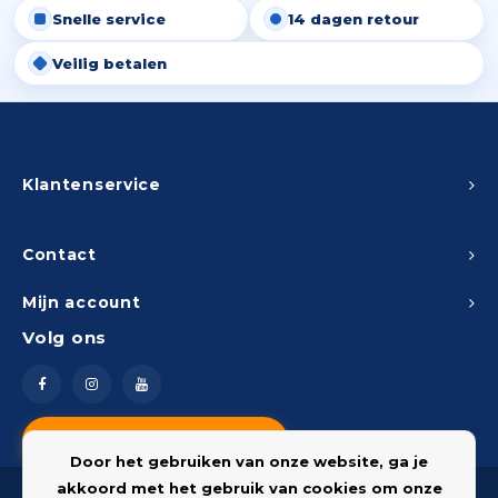
Snelle service
14 dagen retour
Peda
Pomp
Meub
Zout
Veilig betalen
Fiet
Trom
Leer
Afvo
Buit
Scho
Lami
Binn
Klantenservice
Kunst
Fiets
Klus
Contact
Slote
Mijn account
Keuk
Volg ons
Kett
Inter
Gere
Insec
Vragen? Neem contact op
Opha
Door het gebruiken van onze website, ga je
Hout
akkoord met het gebruik van cookies om onze