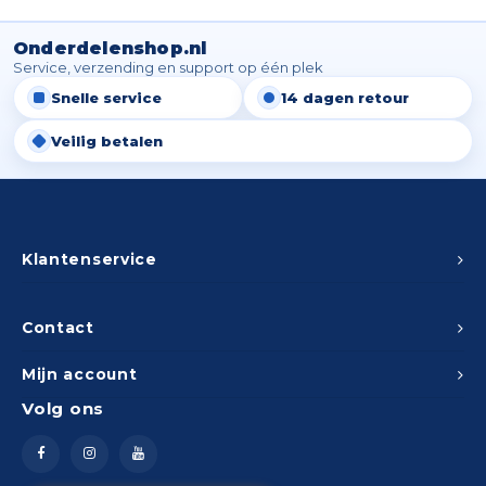
Spieg
Goud,
Onderdelenshop.nl
Versn
Service, verzending en support op één plek
Cott
Snelle service
14 dagen retour
Remo
Auto,
Veilig betalen
Baga
Appa
Fiets
Airca
Klantenservice
Kuss
Contact
Tele
Mijn account
Kinde
Volg ons
Stuu