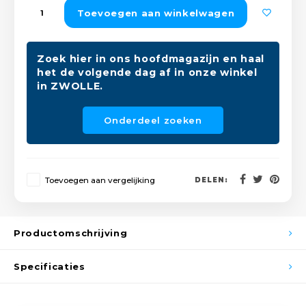
Peda
Pomp
Toevoegen aan winkelwagen
Meub
Zout
Fiet
Trom
Leer
Zoek hier in ons hoofdmagazijn en haal
Afvo
het de volgende dag af in onze winkel
Buit
Scho
in ZWOLLE.
Lami
Binn
Onderdeel zoeken
Kunst
Fiets
Klus
Slote
Toevoegen aan vergelijking
DELEN:
Keuk
Kett
Inter
Productomschrijving
Gere
Insec
Specificaties
Opha
Hout