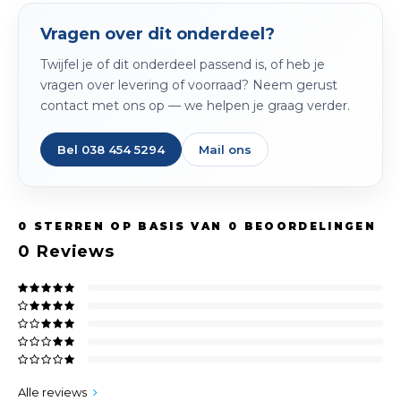
Spieg
Goud,
Vragen over dit onderdeel?
Versn
Twijfel je of dit onderdeel passend is, of heb je
Cott
vragen over levering of voorraad? Neem gerust
Remo
contact met ons op — we helpen je graag verder.
Auto,
Baga
Bel 038 454 5294
Mail ons
Appa
Fiets
Airca
0
STERREN OP BASIS VAN
0
BEOORDELINGEN
Kuss
0
Reviews
Tele
Kinde
Stuu
Alle reviews