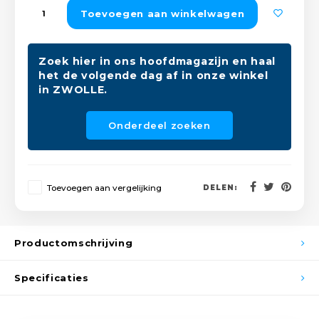
Peda
Pomp
Toevoegen aan winkelwagen
Meub
Zout
Fiet
Trom
Leer
Zoek hier in ons hoofdmagazijn en haal
Afvo
het de volgende dag af in onze winkel
Buit
Scho
in ZWOLLE.
Lami
Binn
Onderdeel zoeken
Kunst
Fiets
Klus
Slote
Toevoegen aan vergelijking
DELEN:
Keuk
Kett
Inter
Productomschrijving
Gere
Insec
Specificaties
Opha
Hout