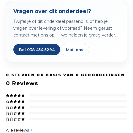
Spieg
Goud,
Vragen over dit onderdeel?
Versn
Twijfel je of dit onderdeel passend is, of heb je
Cott
vragen over levering of voorraad? Neem gerust
Remo
contact met ons op — we helpen je graag verder.
Auto,
Baga
Bel 038 454 5294
Mail ons
Appa
Fiets
Airca
0
STERREN OP BASIS VAN
0
BEOORDELINGEN
Kuss
0
Reviews
Tele
Kinde
Stuu
Alle reviews