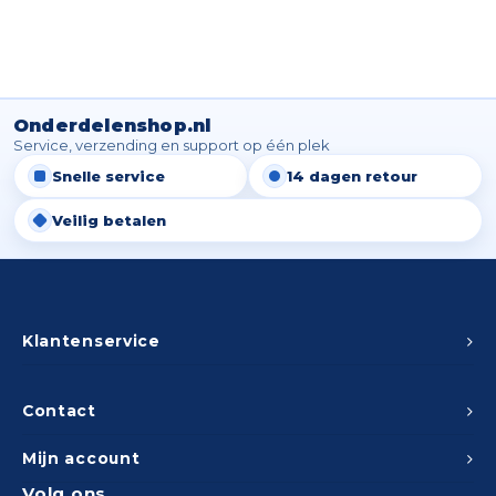
Peda
Pomp
Meub
Zout
Fiet
Trom
Leer
Afvo
Onderdelenshop.nl
Buit
Scho
Service, verzending en support op één plek
Lami
Snelle service
14 dagen retour
Binn
Kunst
Veilig betalen
Fiets
Klus
Slote
Keuk
Klantenservice
Kett
Inter
Gere
Contact
Insec
Opha
Mijn account
Hout
Volg ons