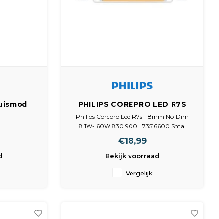
uismod
PHILIPS COREPRO LED R7S
t 310 L
118MM NO-DIM 8.1W- 60W 830
Philips Corepro Led R7s 118mm No-Dim
900L 73516600 SMAL
8.1W- 60W 830 900L 73516600 Smal
€18,99
fitting R7S
kleur 830
d
Bekijk voorraad
kleurtemperatuur 3000K
lengte 118mm
Vergelijk
lumen N/B
merk Philips
wattage N/B