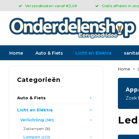
Verzendkosten vanaf €3,49
Gratis afhalen in on
Home
Auto & Fiets
Licht en Elektra
sanitai
Home
Categorieën
App
Auto & Fiets
Zoek 
Licht en Elektra
Led
Verlichting
(381)
Zaklampen
(36)
Lampen
(223)