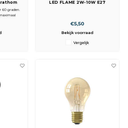
arathom
LED FLAME 2W-10W E27
0 PAR16
1900K A60 100LM NO DIM
 60 graden.
r
 maximaal
verbruik.
€5,50
g van
 compact
d
Bekijk voorraad
optiek. Ideaal
lichting.
Vergelijk