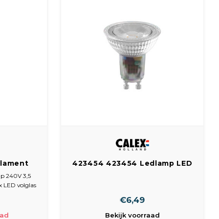
ilament
423454 423454 Ledlamp LED
Watt 350
Lamp COB 240V 5 Watt 350
p 240V 3,5
K
Lumen
 LED volglas
imbaar
€6,49
aad
Bekijk voorraad