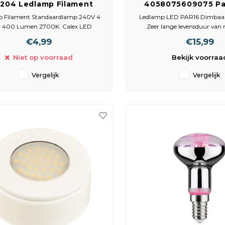
204 Ledlamp Filament
4058075609075 P
daardlamp 240V 4 Watt
Reflectorlamp GU1
p Filament Standaardlamp 240V 4
Ledlamp LED PAR16 Dimbaar
400 Lumen 2700K
8,3W Dimbaa
 400 Lumen 2700K. Calex LED
Zeer lange levensduur van
as Filament Standaardlamp Helder
25.000 uur. Laag energie
€4,99
€15,99
Lampvoet: E27
Eenvoudige vervangin
Uitvoering: A60
halogeenlampen dankzij
Niet op voorraad
Bekijk voorraa
Energielabel: A++
full-glass ontwerp met enkele 
Lumen: 400
voor economische spotver
Vergelijk
Vergelijk
Chip: 4 Filaments
Toepassings
minale levensduur: 15000 uur
Voltage: 240V
Wattage: 4W
Kleu