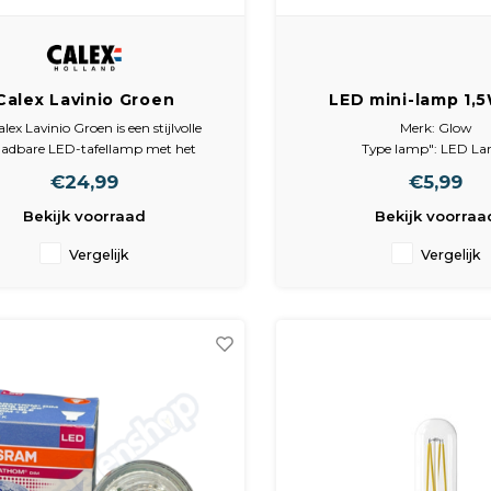
Calex Lavinio Groen
LED mini-lamp 1,
aadbare tafellamp LED
3000K 95 lum
lex Lavinio Groen is een stijlvolle
Merk: Glow
 - Dimbaar - IP54 - USB-
aadbare LED-tafellamp met het
Type lamp": LED L
C
eke uiterlijk van een olielamp en de
Warmte: 3000K
€24,99
€5,99
len van moderne LED-technologie.
Wattage: 1.5W
 het extra warme dimbare licht van
Fitting: E14
Bekijk voorraad
Bekijk voorraa
K, de oplaadbare batterij en de
spatwaterdichte IP54-
Vergelijk
Vergelijk