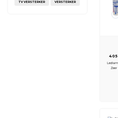
TV VERSTERKER
VERSTERKER
405
Ref
Ledlam
Zeer
25.
hal
full-gla
voo