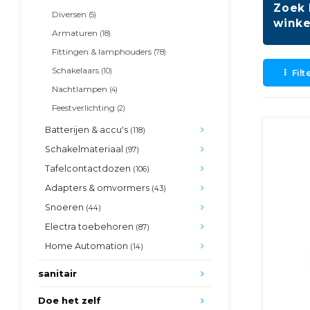
Zoek 
Diversen
(5)
winke
Armaturen
(18)
Fittingen & lamphouders
(78)
Schakelaars
(10)
Filt
Nachtlampen
(4)
Feestverlichting
(2)
Batterijen & accu's
(118)
Schakelmateriaal
(97)
Tafelcontactdozen
(106)
Adapters & omvormers
(43)
Snoeren
(44)
Electra toebehoren
(87)
Home Automation
(14)
sanitair
Doe het zelf