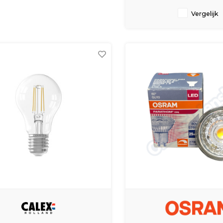
Energielabel: A++
Lumen: 350
Vergelijk
Chip: 4 Filament
Nominale levensduur: 2
Voltage: 240V
Wattage: 3,5W
Kleur o