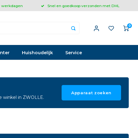
 3 werkdagen
Snel en goedkoop verzonden met DHL
0
inter
Huishoudelijk
Service
Apparaat zoeken
ze winkel in ZWOLLE.