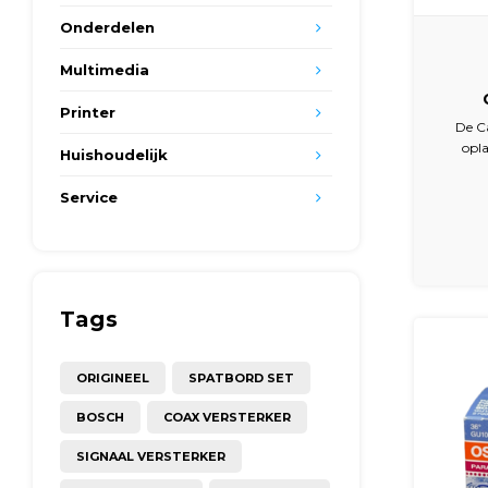
Onderdelen
Multimedia
Printer
opl
De Ca
1800K
opl
Huishoudelijk
klassi
voorde
Service
Dankzij
1800
Tags
ORIGINEEL
SPATBORD SET
BOSCH
COAX VERSTERKER
SIGNAAL VERSTERKER