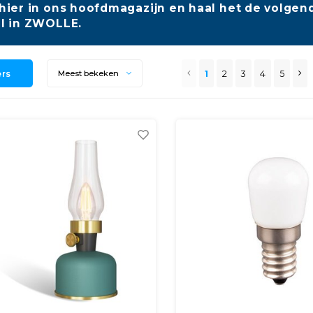
hier in ons hoofdmagazijn en haal het de volgend
l in ZWOLLE.
ers
1
2
3
4
5
Meest bekeken