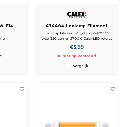
5W-E14
474484 Ledlamp Filament
en
Kogellamp 240V 3,5 Watt 350
Ledlamp Filament Kogellamp 240V 3,5
Lumen 2700K
amp
Watt 350 Lumen 2700K. Calex LED volglas
Filament Kogellamp Dimbaar
€5,99
Lampvoet: E14
Uitvoering: P45
d
Niet op voorraad
Energielabel: A++
Lumen: 350
Vergelijk
Chip: 4 Filaments
Nominale levensduur: 15000 uur
Voltage: 240V
Wattage: 3,5W
Kleur o