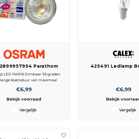
2899957954 Parathom
425491 Ledlamp B
lectorlamp GU10 PAR16
dimb 240V 3,5 Wat
p LED PAR16 Dimbaar 36 graden.
4.6W Dimbaar
2700K
 lange levensduur van maximaal
000 uur. Laag energieverbruik.
€6,99
€6,99
Eenvoudige vervanging van
ogeenlampen dankzij compact
Bekijk voorraad
Bekijk voorraa
ss ontwerp met enkele optiek. Ideaal
r economische spotverlichting.
Vergelijk
Vergelijk
Toepassings