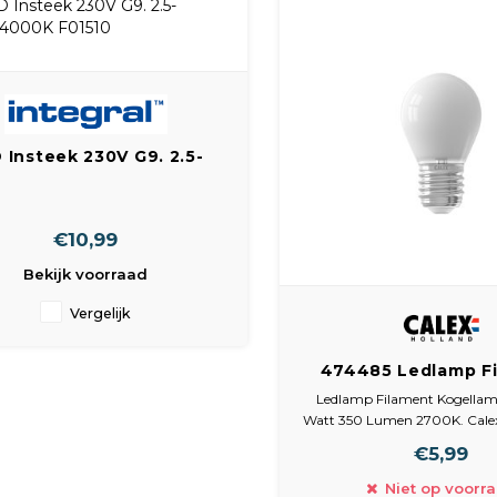
 Insteek 230V G9. 2.5-
20W 4000K F01510
€10,99
Bekijk voorraad
Vergelijk
474485 Ledlamp F
Kogellamp 240V 3,5 
Ledlamp Filament Kogellam
Lumen 2700
Watt 350 Lumen 2700K. Calex
Filament Kogellamp D
€5,99
Lampvoet: E27
Uitvoering: G45
Niet op voorr