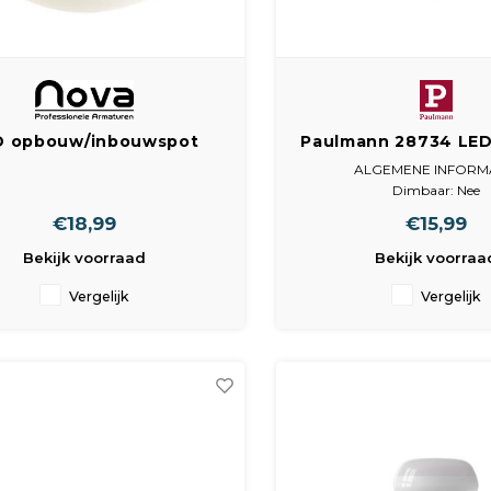
D opbouw/inbouwspot
Paulmann 28734 LED 
eubel Wit 1,7W 230V
R50 E14 6.5
ALGEMENE INFORM
Dimbaar: Nee
Technologie: LED
€18,99
€15,99
Energie-efficiëntieklas
Energieverbruik (kWh / 1
Bekijk voorraad
Bekijk voorraa
AFMETINGEN & GEW
Vergelijk
Vergelijk
Hoogte (mm): 85
Nettogewicht (g): 
Bruto gewicht (g):
Diameter (mm): 5
TECHNIS