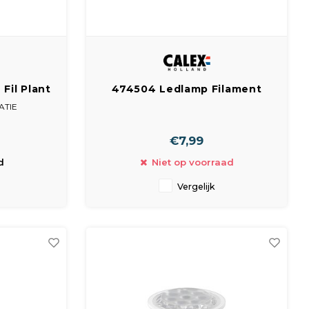
Fil Plant
474504 Ledlamp Filament
W
Standaardlamp 240V 4 Watt
ATIE
310 Lumen 2100K
€7,99
se: B
000h): 4
d
Niet op voorraad
ICHT
Vergelijk
16
 30
0