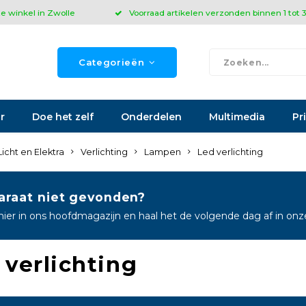
ze winkel in Zwolle
Voorraad artikelen verzonden binnen 1 tot
Categorieën
r
Doe het zelf
Onderdelen
Multimedia
Pr
Licht en Elektra
Verlichting
Lampen
Led verlichting
araat niet gevonden?
hier in ons hoofdmagazijn en haal het de volgende dag af in on
 verlichting