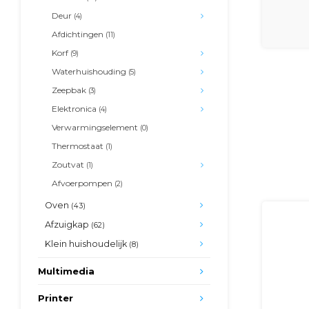
Deur
(4)
Afdichtingen
(11)
Korf
(9)
Waterhuishouding
(5)
Zeepbak
(3)
Elektronica
(4)
Verwarmingselement
(0)
Thermostaat
(1)
Zoutvat
(1)
Afvoerpompen
(2)
Oven
(43)
Afzuigkap
(62)
Klein huishoudelijk
(8)
Multimedia
Printer