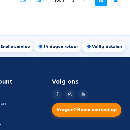
Toon 1 - 4 van 4
Toon:
24
Snelle service
14 dagen retour
Veilig betalen
ount
Volg ons
gen
Vragen? Neem contact op
st