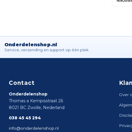
Nieuwst
Onderdelenshop.nl
Service, verzending en support op één plek
Contact
Kla
Onderdelenshop
Over 
Thomas a Kempisstraat 26
Algem
8021 BC Zwolle, Nederland
Discla
038 45 45 294
Privac
info@onderdelenshop.nl