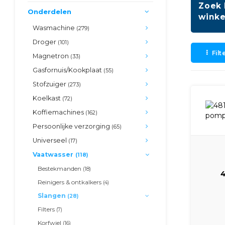
Zoek 
Onderdelen
winke
Wasmachine
(279)
Droger
(101)
Filt
Magnetron
(33)
Gasfornuis/Kookplaat
(55)
Stofzuiger
(273)
Koelkast
(72)
Koffiemachines
(162)
Persoonlijke verzorging
(65)
Universeel
(17)
Vaatwasser
(118)
Bestekmanden
(18)
Reinigers & ontkalkers
(4)
Elem
Slangen
(28)
Filters
(7)
Korfwiel
(16)