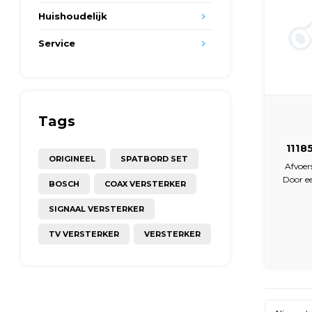
Huishoudelijk
Service
Tags
1118
ORIGINEEL
SPATBORD SET
afv
Afvoer
Door ee
BOSCH
COAX VERSTERKER
de elekt
terecht
SIGNAAL VERSTERKER
ontstaa
aan op d
TV VERSTERKER
VERSTERKER