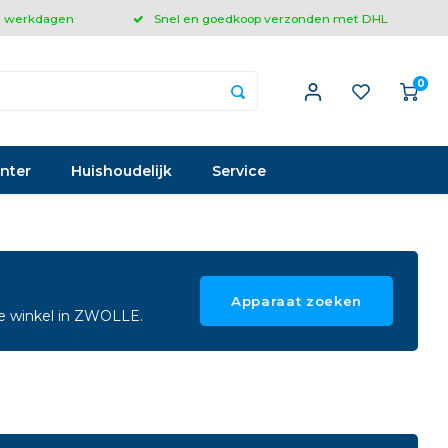
 3 werkdagen
Snel en goedkoop verzonden met DHL
0
inter
Huishoudelijk
Service
Apparaat zoeken
ze winkel in ZWOLLE.