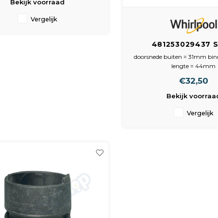
Bekijk voorraad
Vergelijk
481253029437 S
Element-pomphuis 
doorsnede buiten = 31mm bi
lengte = 44mm
€32,50
Bekijk voorraa
Vergelijk