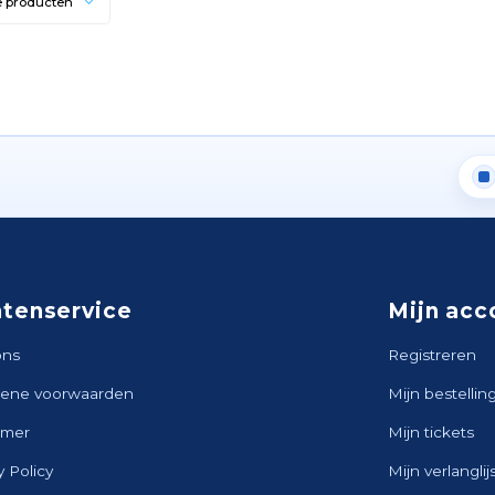
e producten
ntenservice
Mijn acc
ons
Registreren
ene voorwaarden
Mijn bestellin
imer
Mijn tickets
y Policy
Mijn verlanglij