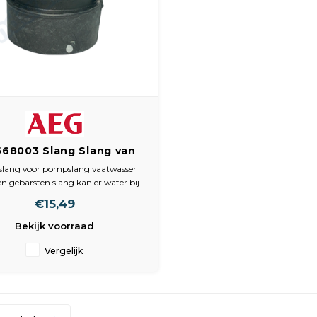
568003 Slang Slang van
oerpomp naar zeefhuis
slang voor pompslang vaatwasser
n gebarsten slang kan er water bij
rische onderdelen van de vaatwasser
€15,49
 komen waardoor storingen kunnen
n. Deze reserveslang sluit de afvoer
Bekijk voorraad
e pomp en kan de oplossing zijn bij
e
Vergelijk