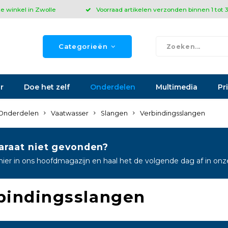
ze winkel in Zwolle
Voorraad artikelen verzonden binnen 1 tot
Categorieën
r
Doe het zelf
Onderdelen
Multimedia
Pr
Onderdelen
Vaatwasser
Slangen
Verbindingsslangen
araat niet gevonden?
hier in ons hoofdmagazijn en haal het de volgende dag af in on
bindingsslangen