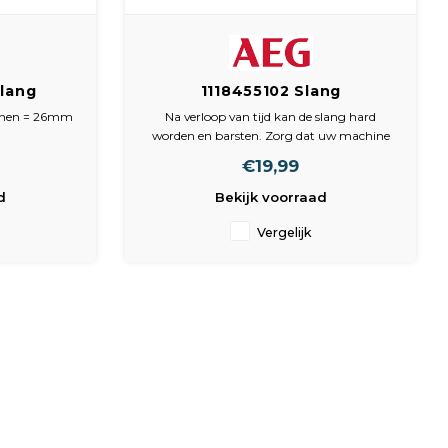
lang
1118455102 Slang
met klem
Circulatiepomp, zeefhuis
nnen = 26mm
Na verloop van tijd kan de slang hard
worden en barsten. Zorg dat uw machine
goed blijft werken en vervang de slang
€19,99
indien nodig.
d
Bekijk voorraad
Vergelijk