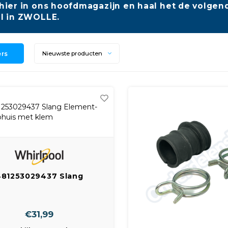
hier in ons hoofdmagazijn en haal het de volgend
l in ZWOLLE.
ers
Nieuwste producten
481253029437 Slang
ent-pomphuis met klem
€31,99