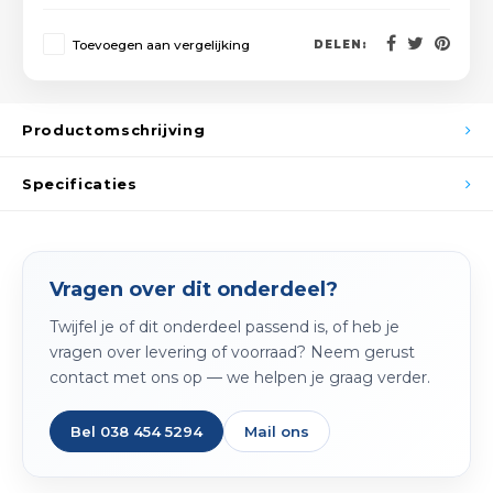
Spieg
Goud,
Toevoegen aan vergelijking
DELEN:
Versn
Cott
Remo
Productomschrijving
Auto,
Baga
Specificaties
Appa
Fiets
Airca
Kuss
Vragen over dit onderdeel?
Twijfel je of dit onderdeel passend is, of heb je
Tele
vragen over levering of voorraad? Neem gerust
contact met ons op — we helpen je graag verder.
Kinde
Bel 038 454 5294
Mail ons
Stuu