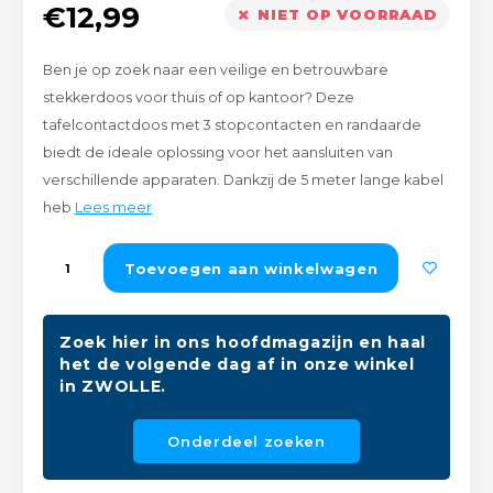
€12,99
NIET OP VOORRAAD
Peda
Pomp
Meub
Zout
Ben je op zoek naar een veilige en betrouwbare
Fiet
Trom
Leer
stekkerdoos voor thuis of op kantoor? Deze
Afvo
tafelcontactdoos met 3 stopcontacten en randaarde
Buit
Scho
Lami
biedt de ideale oplossing voor het aansluiten van
verschillende apparaten. Dankzij de 5 meter lange kabel
Binn
Kunst
heb
Lees meer
Fiets
Klus
Toevoegen aan winkelwagen
Slote
Keuk
Zoek hier in ons hoofdmagazijn en haal
Kett
Inter
het de volgende dag af in onze winkel
in ZWOLLE.
Gere
Insec
Onderdeel zoeken
Opha
Hout