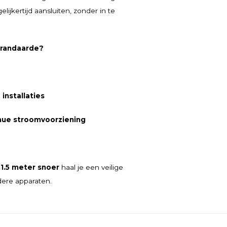
ijkertijd aansluiten, zonder in te
 randaarde?
installaties
nue stroomvoorziening
1.5 meter snoer
haal je een veilige
dere apparaten.