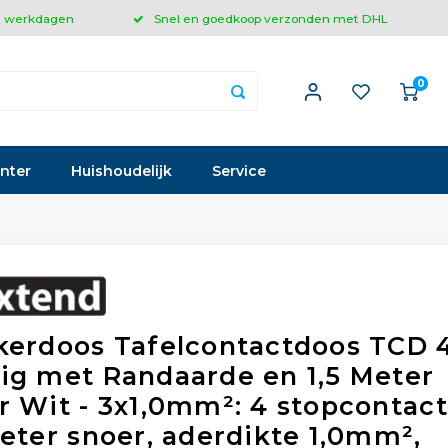
 3 werkdagen
Snel en goedkoop verzonden met DHL
0
inter
Huishoudelijk
Service
kerdoos Tafelcontactdoos TCD 
ig met Randaarde en 1,5 Meter
r Wit - 3x1,0mm²: 4 stopcontact
meter snoer, aderdikte 1,0mm²,