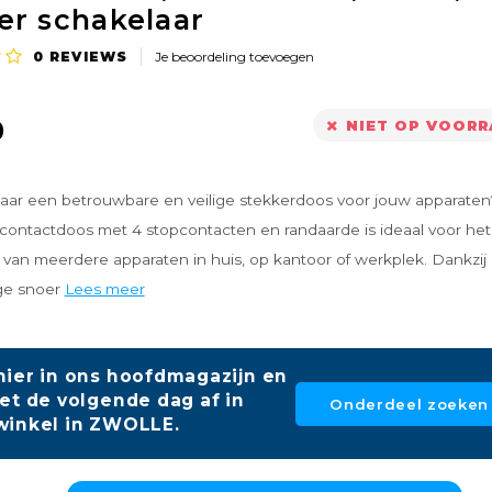
er schakelaar
0
REVIEWS
Je beoordeling toevoegen
0
NIET OP VOOR
aar een betrouwbare en veilige stekkerdoos voor jouw apparaten
contactdoos met 4 stopcontacten en randaarde is ideaal voor het
 van meerdere apparaten in huis, op kantoor of werkplek. Dankzij 
ge snoer
Lees meer
hier in ons hoofdmagazijn en
et de volgende dag af in
Onderdeel zoeken
winkel in ZWOLLE.