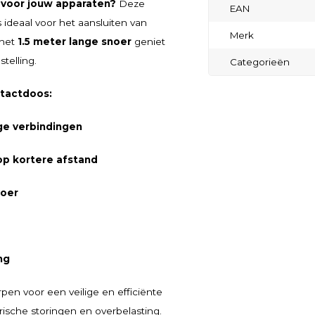
 voor jouw apparaten?
Deze
EAN
s ideaal voor het aansluiten van
Merk
 het
1.5 meter lange snoer
geniet
telling.
Categorieën
ntactdoos:
ge verbindingen
 op kortere afstand
voer
ng
pen voor een veilige en efficiënte
ische storingen en overbelasting.