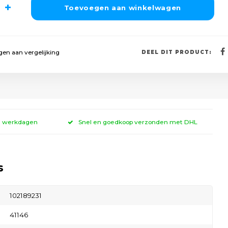
Toevoegen aan winkelwagen
en aan vergelijking
DEEL DIT PRODUCT:
 3 werkdagen
Snel en goedkoop verzonden met DHL
s
102189231
41146