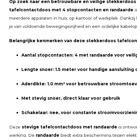
Op zoek naar een betrouwbare en veilige stekkerdoos
tafelcontactdoos met 4 stopcontacten en randaarde
i
meerdere apparaten in huis, op kantoor of werkplek. Dankzij
je van voldoende bewegingsvrijheid en een ordelijke kabelops
Belangrijke kenmerken van deze stekkerdoos tafelco
Aantal stopcontacten: 4 met randaarde voor veili
Lengte snoer: 1.5 meter voor handige aansluiting
Aderdikte: 1.0 mm² voor betrouwbare stroomtoe
Met stevig snoer, direct klaar voor gebruik
Schakelaar: nee, voor constante stroomvoorzieni
Deze
stevige tafelcontactdoos met randaarde
is ontwor
werking. De
randaarde
biedt extra bescherming tegen elektr