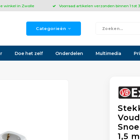
ze winkel in Zwolle
Voorraad artikelen verzonden binnen 1 tot
Categorieën
r
Doe het zelf
Onderdelen
Multimedia
Pr
Stek
Voud
Snoe
1,5 