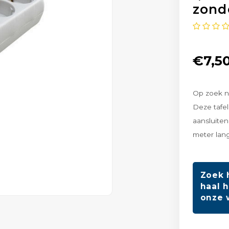
zond
€7,5
Op zoek n
Deze tafel
aansluiten
meter lan
Zoek 
haal h
onze 