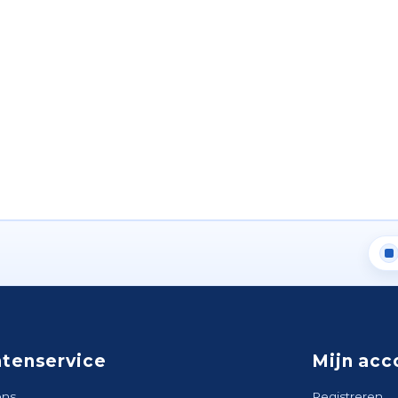
ntenservice
Mijn acc
ons
Registreren