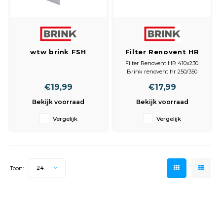
Spieg
Goud,
Versn
Cott
wtw brink FSH
Filter Renovent HR
Remo
Cassetteluchtfilter
410x230
Auto,
Filter Renovent HR 410x230.
52.5CM /18.5 CM
Brink renovent hr 250/350
Baga
med + large : Afmeting 230 x
Appa
€19,99
€17,99
410 mm draadframe
filter
Bekijk voorraad
Bekijk voorraad
Fiets
Airca
Vergelijk
Vergelijk
Kuss
Tele
Toon:
24
Kinde
Stuu