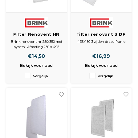
Peda
Pomp
Meub
Zout
Fiet
Trom
Leer
Afvo
Filter Renovent HR
filter renovant 3 DF
Buit
Scho
495x230
435x150 3 zijden
Lami
Brink renovent hr 250/350 met
435x150 3 zijden draad frame
draad frame
bypass : Afmeting 230 x 495
Binn
mm draadframe
Kunst
€14,50
€16,99
filter (zelfde als brink renovent
HR400)
Bekijk voorraad
Bekijk voorraad
Fiets
Klus
Vergelijk
Vergelijk
Slote
Keuk
Kett
Inter
Gere
Insec
Opha
Hout