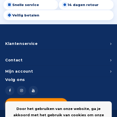
Snelle service
14 dagen retour
Peda
Pomp
Meub
Zout
Veilig betalen
Fiet
Trom
Leer
Afvo
Buit
Scho
Lami
Binn
Klantenservice
Kunst
Fiets
Klus
Contact
Slote
Mijn account
Keuk
Volg ons
Kett
Inter
Gere
Insec
Vragen? Neem contact op
Opha
Door het gebruiken van onze website, ga je
Hout
akkoord met het gebruik van cookies om onze