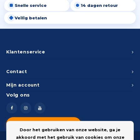
Snelle service
14 dagen retour
Peda
Pomp
Meub
Zout
Veilig betalen
Fiet
Trom
Leer
Afvo
Buit
Scho
Lami
Binn
Klantenservice
Kunst
Fiets
Klus
Contact
Slote
Mijn account
Keuk
Volg ons
Kett
Inter
Gere
Insec
Vragen? Neem contact op
Opha
Door het gebruiken van onze website, ga je
Hout
akkoord met het gebruik van cookies om onze