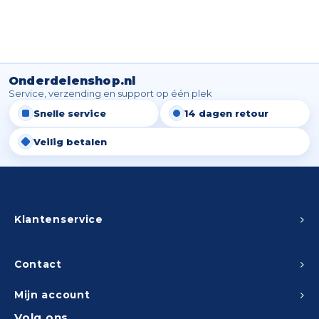
Peda
Pomp
Meub
Zout
Fiet
Trom
Leer
Afvo
Onderdelenshop.nl
Buit
Scho
Service, verzending en support op één plek
Lami
Snelle service
14 dagen retour
Binn
Kunst
Veilig betalen
Fiets
Klus
Slote
Keuk
Klantenservice
Kett
Inter
Gere
Contact
Insec
Opha
Mijn account
Hout
Volg ons