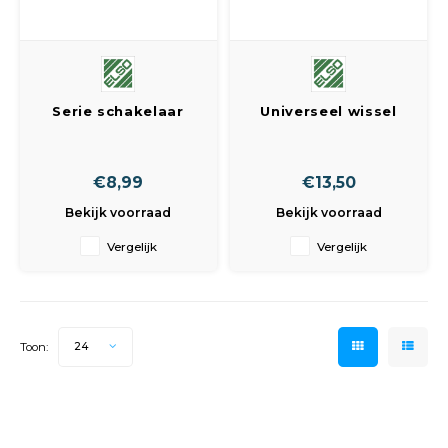
Peda
Pomp
Meub
Zout
Fiet
Trom
Leer
Afvo
Serie schakelaar
Universeel wissel
Buit
Scho
opbouw
schakelaar opbouw
Lami
Binn
Kunst
€8,99
€13,50
Bekijk voorraad
Bekijk voorraad
Fiets
Klus
Vergelijk
Vergelijk
Slote
Keuk
Kett
Inter
Toon:
24
Gere
Insec
Opha
Hout