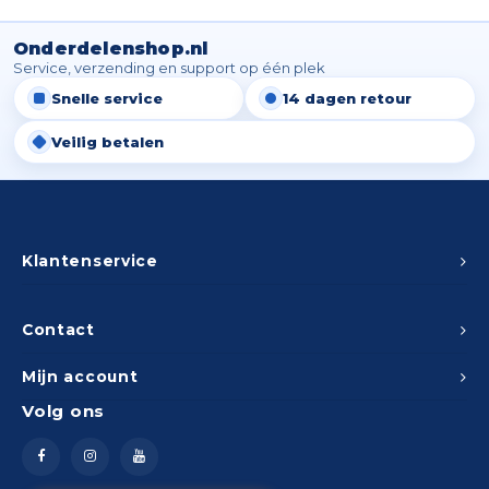
Spieg
Goud,
Onderdelenshop.nl
Versn
Service, verzending en support op één plek
Cott
Snelle service
14 dagen retour
Remo
Auto,
Veilig betalen
Baga
Appa
Fiets
Airca
Klantenservice
Kuss
Contact
Tele
Mijn account
Kinde
Volg ons
Stuu