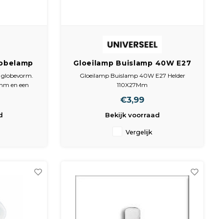
lobelamp
Gloeilamp Buislamp 40W E27
paal
Helder 110X27Mm
 globevorm.
Gloeilamp Buislamp 40W E27 Helder
0mm en een
110X27Mm
 zijn witte
€3,99
t. Volledig
d
Bekijk voorraad
verwachte
n. Wij geven
Vergelijk