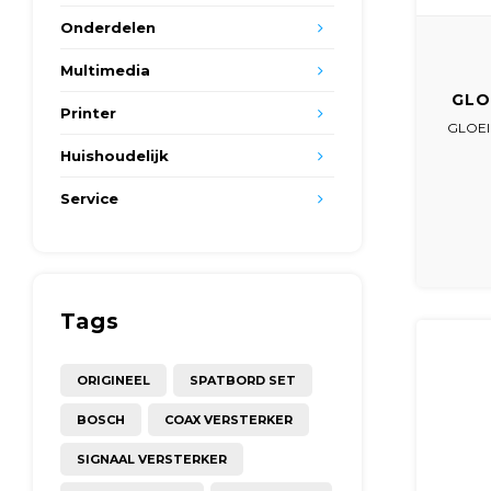
Onderdelen
Multimedia
GLO
Printer
E2
GLOEI
Huishoudelijk
Service
Tags
ORIGINEEL
SPATBORD SET
BOSCH
COAX VERSTERKER
SIGNAAL VERSTERKER