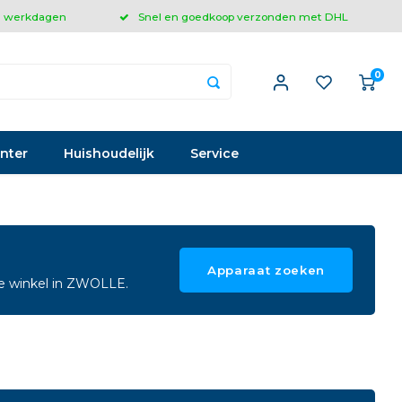
 3 werkdagen
Snel en goedkoop verzonden met DHL
0
inter
Huishoudelijk
Service
Apparaat zoeken
ze winkel in ZWOLLE.