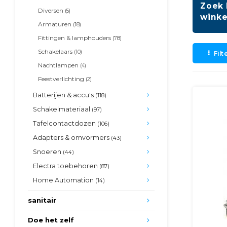
Zoek 
Diversen
(5)
winke
Armaturen
(18)
Fittingen & lamphouders
(78)
Schakelaars
(10)
Filt
Nachtlampen
(4)
Feestverlichting
(2)
Batterijen & accu's
(118)
Schakelmateriaal
(97)
Tafelcontactdozen
(106)
Adapters & omvormers
(43)
Snoeren
(44)
Electra toebehoren
(87)
Home Automation
(14)
sanitair
Doe het zelf