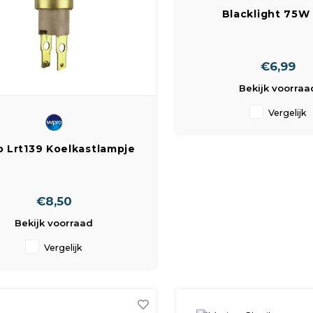
Blacklight 75W
60x105mm
€6,99
Bekijk voorraa
Vergelijk
 Lrt139 Koelkastlampje
ck T25 15W 220V 23Mm L
66Mm
€8,50
Bekijk voorraad
Vergelijk