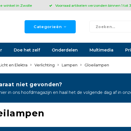
ze winkel in Zwolle
Voorraad artikelen verzonden binnen 1 tot
Categorieën
r
Doe het zelf
Onderdelen
Multimedia
Pr
Licht en Elektra
Verlichting
Lampen
Gloeilampen
araat niet gevonden?
hier in ons hoofdmagazijn en haal het de volgende dag af in on
eilampen