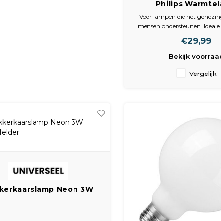
Philips Warmte
Persglaslamp Infrar
Voor lampen die het genezin
150W E27 Par
mensen ondersteunen. Ideale s
de behandeling van diep
€29,99
spierspanningen en sportb
Vermindering van spier
Bekijk voorraa
aandoeningen zoals reuma, s
Vergelijk
Highlights
Voor welzijn en co
kkerkaarslamp Neon 3W
E27 Helder