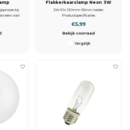
lamp
Flakkerkaarslamp Neon 3W
ood Rood
E14 Helder 35X97
gsproces bij
3W E14 130mm 35mm helder
38
tralers voor
Productspecificaties
liggende
€5,99
lessures.
pijn en
d
Bekijk voorraad
pit en kou.
Vergelijk
sm