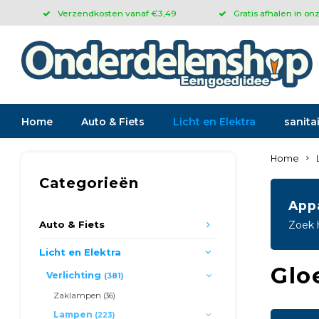
Verzendkosten vanaf €3,49
Gratis afhalen in on
Home
Auto & Fiets
Licht en Elektra
sanitai
Home
Categorieën
App
Auto & Fiets
Zoek 
Licht en Elektra
Glo
Verlichting
(381)
Zaklampen
(36)
Lampen
(223)