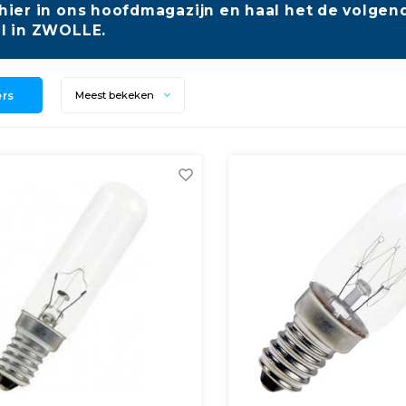
hier in ons hoofdmagazijn en haal het de volgend
l in ZWOLLE.
ers
Meest bekeken