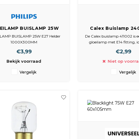
EILAMP BUISLAMP 25W
Calex Buislamp 24
7 Helder 1000X300MM
E14, Helder, 45lm,
LAMP BUISLAMP 25W E27 Helder
De Calex buislamp 411002 is 
18x52mm, 411
1000X300MM
gloeilamp met E14 fitting, id
lampje voor een nachtlamp o
€3,99
€2,99
Met een vermogen van 10 w
lichtopbrengst van 45 lumen
Bekijk voorraad
Niet op voorr
lamp een warme lichtkleur va
zorgt voor een ru
Vergelijk
Vergelijk