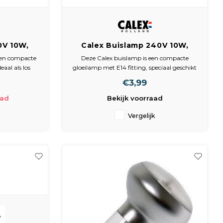
0V 10W,
Calex Buislamp 240V 10W,
 2700K,
E14, Mat, 45 Lumen, 2700K,
een compacte
Deze Calex buislamp is een compacte
002
18x52mm, Dimbaar, 410998
eaal als los
gloeilamp met E14 fitting, speciaal geschikt
f zoutlamp.
voor toepassingen waar een kleine lamp
€3,99
att en een
nodig is met een warme lichtkleur. Door
 geeft deze
het vermogen van 10 watt wordt de lamp
aad
Bekijk voorraad
n 2700K, wat
licht warm, wat hem ideaal maakt voor
gebruik
Vergelijk