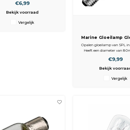
€6,99
Bekijk voorraad
Vergelijk
Marine Gloeilamp G
25W E27 80Mm O
Opalen gloeilamp van SPL in
Heeft een diameter van 8
wattage van 25W. Geeft door
€9,99
coating zacht, sfeervol lich
dimbaar.
Bekijk voorraa
Deze gloeilamp heeft een 
levensduur van 1500 brandure
Vergelijk
natuurlijk de ga