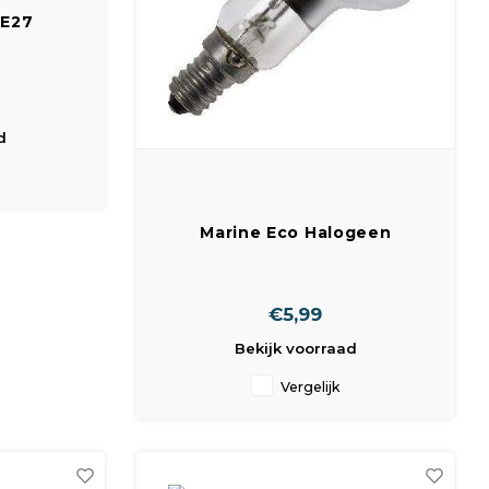
 E27
d
Marine Eco Halogeen
Reflectorlamp 28W - 40w E14
R50 SPC 640028500
€5,99
Bekijk voorraad
Vergelijk