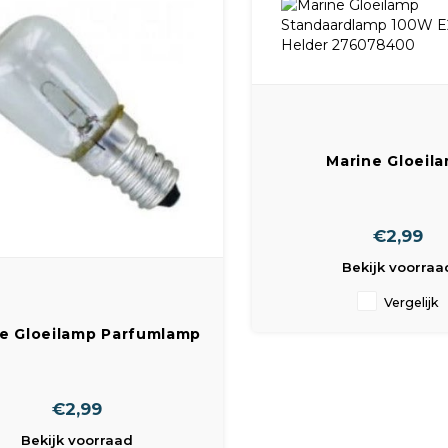
Marine Gloeil
Standaardlamp 10
Helder 276078
€2,99
Bekijk voorraa
Vergelijk
e Gloeilamp Parfumlamp
W E14 Helder a08707
€2,99
Bekijk voorraad