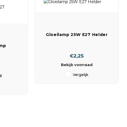
Gloeilamp 25W E27 Helder
amp
0W E27
€2,25
400
Bekijk voorraad
Vergelijk
d