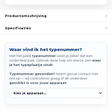
Spieg
Goud,
Versn
Productomschrijving
Cott
Remo
Specificaties
Auto,
Baga
Appa
Waar vind ik het typenummer?
Fiets
Airca
Met het juiste
typenummer
weet je zeker dat een
onderdeel past. Gebruik deze hulp om snel te zien
waar
Kuss
je het typeplaatje vindt
.
Typenummer gevonden?
Neem gerust contact met
Tele
ons op — wij controleren graag of dit onderdeel
geschikt is voor jouw apparaat
.
Kinde
Stuu