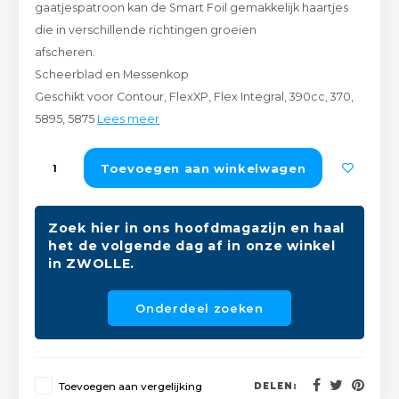
gaatjespatroon kan de Smart Foil gemakkelijk haartjes
Peda
Pomp
Meub
die in verschillende richtingen groeien
Zout
afscheren.
Fiet
Trom
Leer
Scheerblad en Messenkop
Afvo
Geschikt voor Contour, FlexXP, Flex Integral, 390cc, 370,
Buit
Scho
Lami
5895, 5875
Lees meer
Binn
Kunst
Toevoegen aan winkelwagen
Fiets
Klus
Zoek hier in ons hoofdmagazijn en haal
Slote
het de volgende dag af in onze winkel
Keuk
in ZWOLLE.
Kett
Inter
Onderdeel zoeken
Gere
Insec
Opha
Hout
Toevoegen aan vergelijking
DELEN: