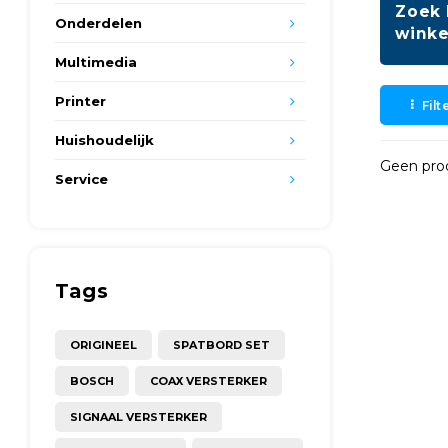
Zoek 
Onderdelen
winke
Multimedia
Printer
Filt
Huishoudelijk
Geen prod
Service
Tags
ORIGINEEL
SPATBORD SET
BOSCH
COAX VERSTERKER
SIGNAAL VERSTERKER