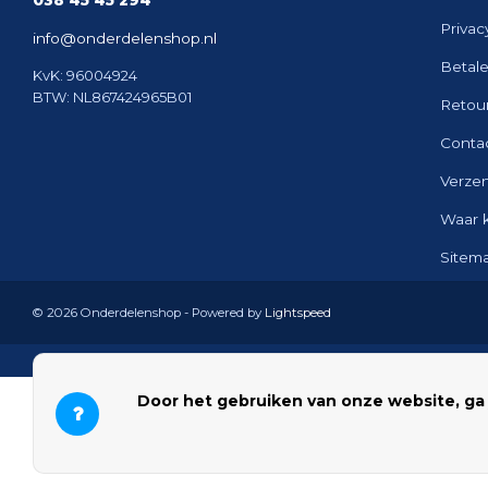
038 45 45 294
Privac
info@onderdelenshop.nl
Betal
KvK: 96004924
BTW: NL867424965B01
Retou
Conta
Verze
Waar 
Sitem
© 2026 Onderdelenshop - Powered by
Lightspeed
Door het gebruiken van onze website, ga