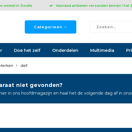
ze winkel in Zwolle
Voorraad artikelen verzonden binnen 1 tot
Categorieën
r
Doe het zelf
Onderdelen
Multimedia
Pr
Merken
dell
araat niet gevonden?
hier in ons hoofdmagazijn en haal het de volgende dag af in on