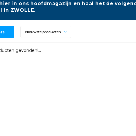
hier in ons hoofdmagazijn en haal het de volgend
l in ZWOLLE.
ers
Nieuwste producten
ucten gevonden!...