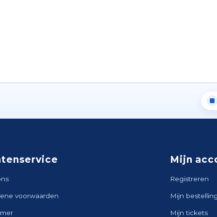
ntenservice
Mijn acc
ons
Registreren
ene voorwaarden
Mijn bestellin
imer
Mijn tickets