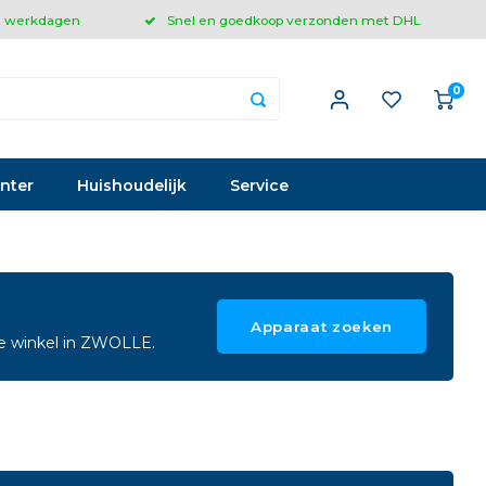
 3 werkdagen
Snel en goedkoop verzonden met DHL
0
inter
Huishoudelijk
Service
Apparaat zoeken
ze winkel in ZWOLLE.