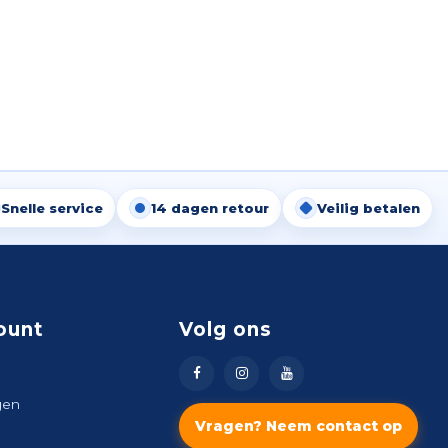
Snelle service
14 dagen retour
Veilig betalen
ount
Volg ons
gen
Vragen? Neem contact op