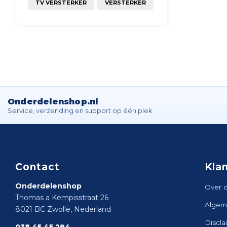
TV VERSTERKER
VERSTERKER
Onderdelenshop.nl
Service, verzending en support op één plek
Contact
Kla
Onderdelenshop
Over 
Thomas a Kempisstraat 26
Algem
8021 BC Zwolle, Nederland
Discla