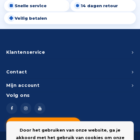
Snelle service
14 dagen retour
Peda
Pomp
Meub
Zout
Veilig betalen
Fiet
Trom
Leer
Afvo
Buit
Scho
Lami
Binn
Klantenservice
Kunst
Fiets
Klus
Contact
Slote
Mijn account
Keuk
Volg ons
Kett
Inter
Gere
Insec
Vragen? Neem contact op
Opha
Door het gebruiken van onze website, ga je
Hout
akkoord met het gebruik van cookies om onze