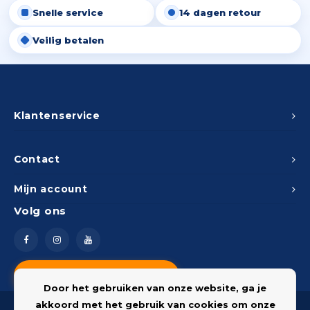
Snelle service
14 dagen retour
Peda
Pomp
Meub
Zout
Veilig betalen
Fiet
Trom
Leer
Afvo
Buit
Scho
Lami
Binn
Klantenservice
Kunst
Fiets
Klus
Contact
Slote
Mijn account
Keuk
Volg ons
Kett
Inter
Gere
Insec
Vragen? Neem contact op
Opha
Door het gebruiken van onze website, ga je
Hout
akkoord met het gebruik van cookies om onze