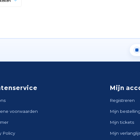
ekeken
ntenservice
Mijn acc
ons
Registreren
ene voorwaarden
Mijn bestellin
imer
Mijn tickets
y Policy
Mijn verlanglij