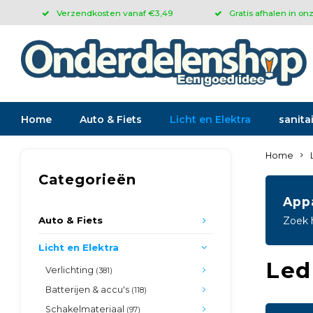
Verzendkosten vanaf €3,49
Gratis afhalen in on
Home
Auto & Fiets
Licht en Elektra
sanitai
Home
Categorieën
App
Auto & Fiets
Zoek 
Licht en Elektra
Led
Verlichting
(381)
Batterijen & accu's
(118)
Schakelmateriaal
(97)