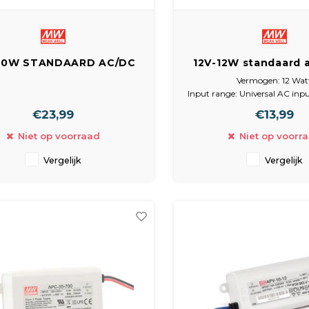
20W STANDAARD AC/DC
12V-12W standaard a
 LED-TRAFO 90-264VAC /
trafo driver 90-26
Vermogen: 12 Wat
12VDC-1,67A
12vdc-1,0a
Input range: Universal AC inpu
90~264 Vac
€23,99
€13,99
Output range: 5, 12, 15,
Behuizing: LED Enclosed
Niet op voorraad
Niet op voorr
Omvang Behuizing: 77x 
Omverpakking Aantal: 1
Vergelijk
Vergelijk
Garantie: 2 Jaar
Certificering: CE
Koeling : V