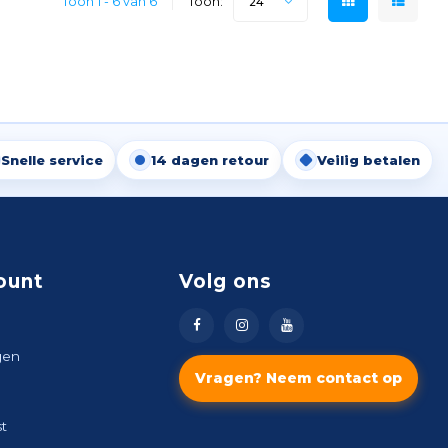
Toon 1 - 6 van 6
Toon:
24
Snelle service
14 dagen retour
Veilig betalen
ount
Volg ons
gen
Vragen? Neem contact op
st