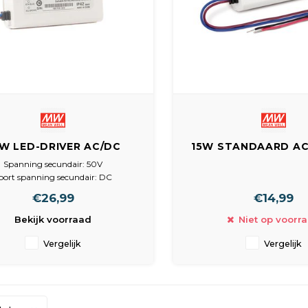
W LED-DRIVER AC/DC
15W STANDAARD AC/
/230VAC / 15-50V-0,7A
LED-TRAFO 90-26
Spanning secundair: 50V
12VDC-1,25
oort spanning secundair: DC
Max. Amperage: 0,7A
€26,99
€14,99
Max. Vermogen: 35W
Ingangssteker: Geen steker
Bekijk voorraad
Niet op voorr
anning primair: 100-240V AC
Vergelijk
Vergelijk
teker uitgang: zonder steker