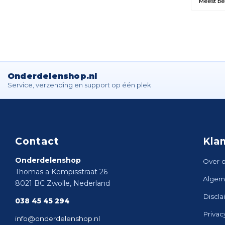
Meest b
Onderdelenshop.nl
Service, verzending en support op één plek
Contact
Kla
Onderdelenshop
Over 
Thomas a Kempisstraat 26
Algem
8021 BC Zwolle, Nederland
Discla
038 45 45 294
Privac
info@onderdelenshop.nl