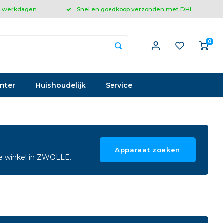
 3 werkdagen
Snel en goedkoop verzonden met DHL
0
inter
Huishoudelijk
Service
Apparaat zoeken
ze winkel in ZWOLLE.