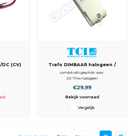
DC (CV)
Trafo DIMBAAR halogeen /
4VAC /
LED 12V 1W t/m 70W
combitrafo geschikt voor:
A
20-70w halogeen
2-50w led
€29,99
primair: 230vac
secundair: 12vac
aad
Bekijk voorraad
afm.; 108x33x21mm
Vergelijk