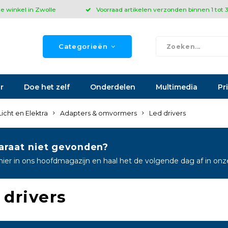
ze winkel in Zwolle
Voorraad artikelen verzonden binnen 1 tot
Categorieën
r
Doe het zelf
Onderdelen
Multimedia
Pr
Licht en Elektra
Adapters & omvormers
Led drivers
araat niet gevonden?
hier in ons hoofdmagazijn en haal het de volgende dag af in on
 drivers