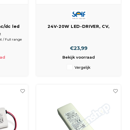
c/dc led
24V-20W LED-DRIVER, CV,
4vac /
840MA, SUPER PLAT
t
t / Full range
€23,99
 24 Vdc
 Plastic
aad
Bekijk voorraad
40x 29 mm
20 stuks
Vergelijk