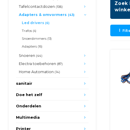
Zoek 
Tafelcontactdozen
(106)
winke
Adapters & omvormers
(43)
Led drivers
(6)
Filt
Trafos
(4)
Snoerdimmers
(13)
Adapters
(16)
Snoeren
(44)
Electra toebehoren
(87)
Home Automation
(14)
sanitair
Doe het zelf
Onderdelen
Multimedia
Printer