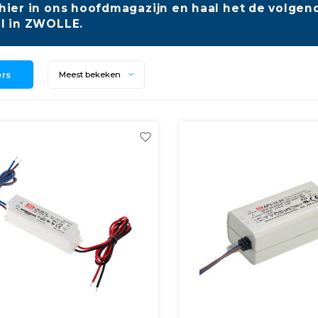
hier in ons hoofdmagazijn en haal het de volgend
l in ZWOLLE.
ers
Meest bekeken