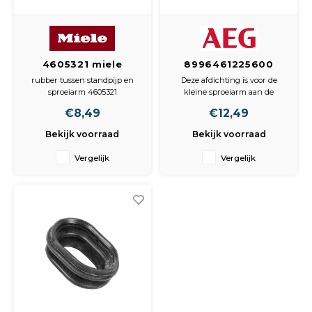
4605321 miele
8996461225600
Rubber Tussen
Afdichting van
rubber tussen standpijp en
Deze afdichting is voor de
standpijp sproeiarm
sproeiarm boven
sproeiarm 4605321
kleine sproeiarm aan de
bovenkant van de vaatwasser.
€8,49
€12,49
Het voorkomt lekkages bij de
wateraansluiting.
Bekijk voorraad
Bekijk voorraad
Vergelijk
Vergelijk