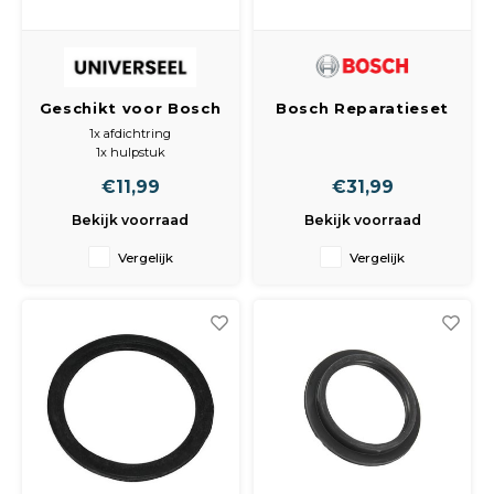
Geschikt voor Bosch
Bosch Reparatieset
en siemens |
Afdichting voor
1x afdichtring
Reparatieset |
zeefhuis 12005744,
1x hulpstuk
Alternatief |
12026667
1x gebruiksaanwijzing
€11,99
€31,99
4x torx schroef
Afdichting |
Geleverde ring dient op de
Pomphuis | Zeefhuis
Bekijk voorraad
Bekijk voorraad
bestaande afdichting geplaatst
| 12005744 |
te worden, daarna weer
Geschikt voor
Vergelijk
Vergelijk
gemonteerd.
12026667 |