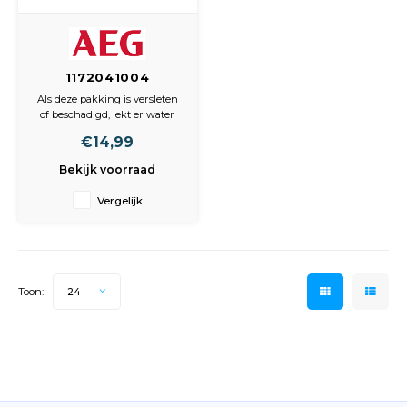
1172041004
Afdichtingsrubber v.
Als deze pakking is versleten
houder sproeiarm
of beschadigd, lekt er water
boven
waar de watertoevoer aan de
€14,99
achterkant van de vaatwasser
is aangesloten op het
Bekijk voorraad
afvoerkanaal. Dit betekent dat
het water niet naar de
Vergelijk
bovenste sproeiarm stroomt
waardoor het serviesgoed in
het onde
Toon:
24